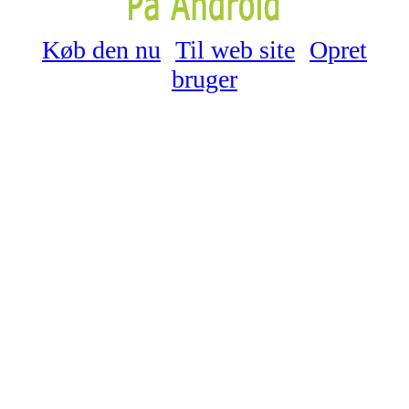
Køb den nu
Til web site
Opret
bruger