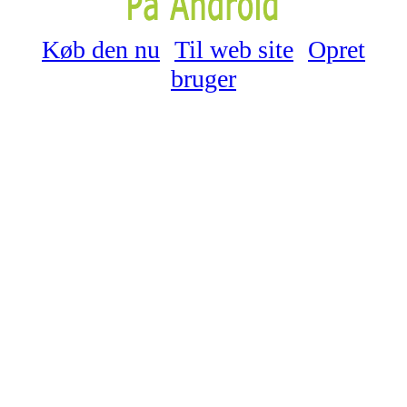
Køb den nu
Til web site
Opret
bruger