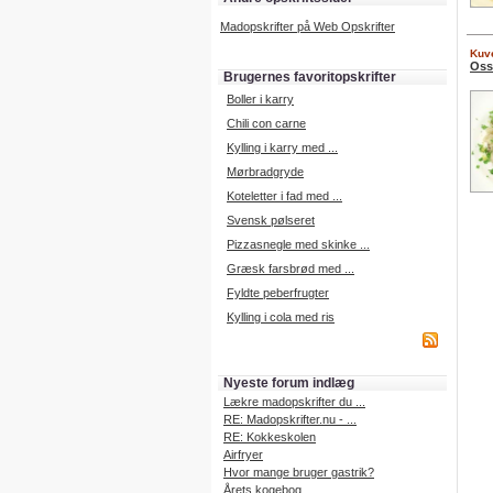
Madopskrifter på Web Opskrifter
Kuve
Oss
Brugernes favoritopskrifter
Boller i karry
Chili con carne
Kylling i karry med ...
Mørbradgryde
Koteletter i fad med ...
Svensk pølseret
Pizzasnegle med skinke ...
Græsk farsbrød med ...
Fyldte peberfrugter
Kylling i cola med ris
Nyeste forum indlæg
Lækre madopskrifter du ...
RE: Madopskrifter.nu - ...
RE: Kokkeskolen
Airfryer
Hvor mange bruger gastrik?
Årets kogebog