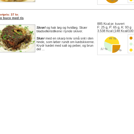
rtpris: 37 kr.
o buco med ris
885 Kcal pr. kuvert
F: 25 g, P: 65 g, K: 93 g
Skræl
og hak løg og hvidløg. Skær
3.538 Kcal (148 Kcal/100
bladselleristilkene i tynde skiver.
Skær
med en skarp kniv små snit i den
hinde, som løber rundt om kødskiverne.
Krydr kødet med salt og peber, og brun
det ...