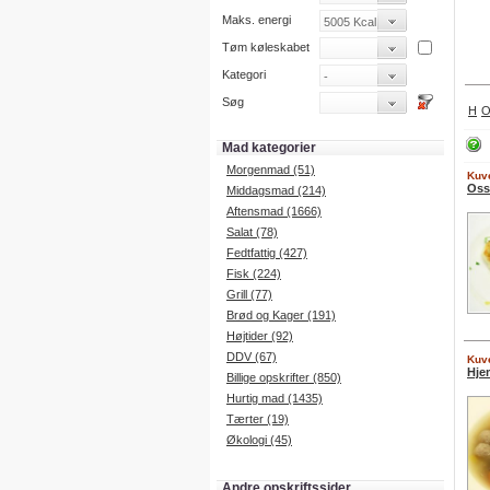
Maks. energi
Tøm køleskabet
Kategori
Søg
H
Mad kategorier
Morgenmad (51)
Kuve
Oss
Middagsmad (214)
Aftensmad (1666)
Salat (78)
Fedtfattig (427)
Fisk (224)
Grill (77)
Brød og Kager (191)
Højtider (92)
DDV (67)
Kuve
Hje
Billige opskrifter (850)
Hurtig mad (1435)
Tærter (19)
Økologi (45)
Andre opskriftssider