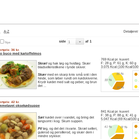
O
A-Z
Detaljeret
side
af
1
Nye
rtpris: 36 kr.
o buco med kartoffelmos
769 Kcal pr. kuvert
F: 28 g, P: 61 g, K: 60 g
Skræl
og hak løg og hvidløg. Skær
3.075 Kcal (100 Kcal/100
bladselleristilkene i tynde skiver.
Skær
med en skarp kniv små snit i den
hinde, som løber rundt om kødskiverne.
Krydr kødet med salt og peber, og brun
det ...
rtpris: 42 kr.
mmelavet oksekødsuppe
841 Kcal pr. kuvert
F: 38 g, P: 88 g, K: 41 g
Sæt
kødet over i vandet, og bring det
5.047 Kcal (69 Kcal/100 
langsomt i kog. Skum suppen.
Pil
løg, og del det i kvarte. Skræl selleri,
gulerod og persillerod, og skær dem i
mindre stykker.