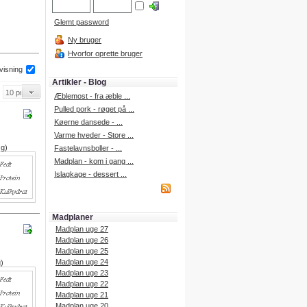
Glemt password
Ny bruger
Hvorfor oprette bruger
 visning
Artikler - Blog
Æblemost - fra æble ...
Pulled pork - røget på ...
Køerne dansede - ...
Varme hveder - Store ...
 g)
Fastelavnsboller - ...
Madplan - kom i gang ...
Islagkage - dessert ...
Madplaner
Madplan uge 27
Madplan uge 26
Madplan uge 25
Madplan uge 24
g)
Madplan uge 23
Madplan uge 22
Madplan uge 21
Madplan uge 20