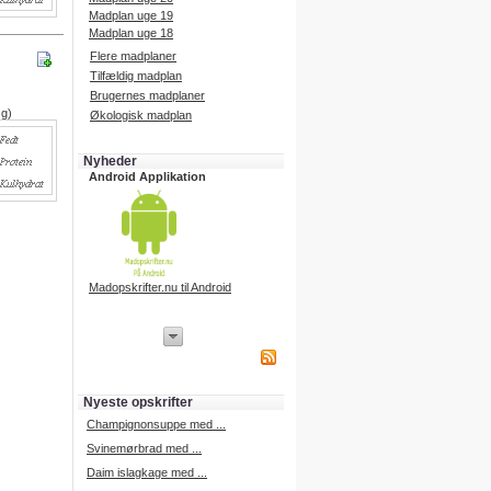
Madplan uge 19
Madplan uge 18
Flere madplaner
Tilfældig madplan
Brugernes madplaner
 g)
Økologisk madplan
Nyheder
Android Applikation
Madopskrifter.nu til Android
iPhone Applikation
iPhone applikation.
Hent vores iPhone applikation på
APP Store i dag.
Nyeste opskrifter
iPhone udvikling
Champignonsuppe med ...
Svinemørbrad med ...
Daim islagkage med ...