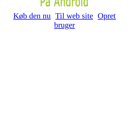
Køb den nu
Til web site
Opret
bruger