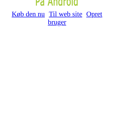
Køb den nu
Til web site
Opret
bruger