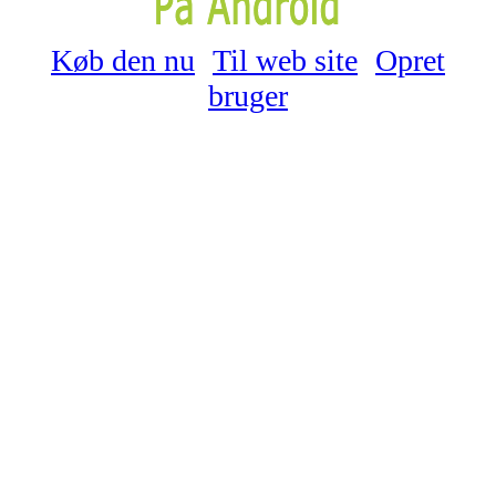
Køb den nu
Til web site
Opret
bruger