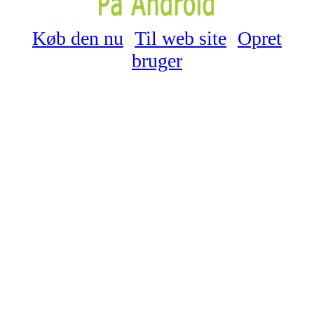
Køb den nu
Til web site
Opret
bruger