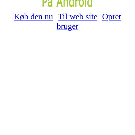
Køb den nu
Til web site
Opret
bruger