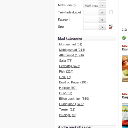
Maks. energi
Tøm køleskabet
Kategori
Søg
"
A
Mad kategorier
Morgenmad (51)
Kuve
Bur
Middagsmad (214)
Aftensmad (1666)
Salat (78)
Fedtfattig (427)
Fisk (224)
Grill (77)
Brød og Kager (191)
Højtider (92)
DDV (67)
Kuve
Bag
Billige opskrifter (850)
Hurtig mad (1435)
Tærter (19)
Økologi (45)
Andre opskriftssider