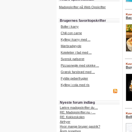
Madopskrifter på Web Opskrifter
Kuve
Bac
Brugernes favoritopskrifter
Boller i karry
Chili con carne
Kylling i karry med ...
Mørbradgryde
Koteletter i fad med ...
Svensk pølseret
Kuve
Pizzasnegle med skinke ...
Bur
Græsk farsbrød med ...
Fyldte peberfrugter
Kylling i cola med ris
Nyeste forum indlæg
Lækre madopskrifter du ...
RE: Madopskrifter.nu - ...
Kuve
Boll
RE: Kokkeskolen
Airfryer
Hvor mange bruger gastrik?
Årets kogebog