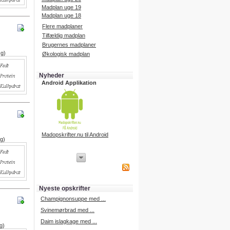
Madplan uge 19
Madplan uge 18
Flere madplaner
Tilfældig madplan
Brugernes madplaner
 g)
Økologisk madplan
Nyheder
Android Applikation
Madopskrifter.nu til Android
 g)
iPhone Applikation
iPhone applikation.
Hent vores iPhone applikation på
APP Store i dag.
Nyeste opskrifter
iPhone udvikling
Champignonsuppe med ...
Svinemørbrad med ...
Daim islagkage med ...
g)