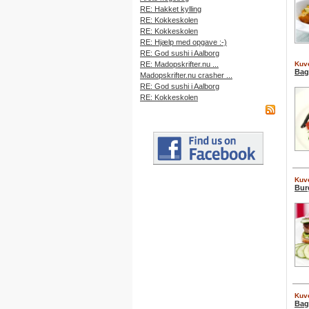
RE: Hakket kylling
RE: Kokkeskolen
RE: Kokkeskolen
RE: Hjælp med opgave :-)
RE: God sushi i Aalborg
RE: Madopskrifter.nu ...
Kuve
Bag
Madopskrifter.nu crasher ...
RE: God sushi i Aalborg
RE: Kokkeskolen
Kuve
Burg
Kuve
Bag