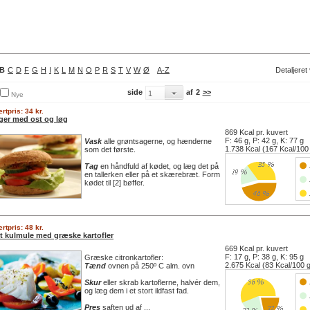
B
C
D
F
G
H
I
K
L
M
N
O
P
R
S
T
V
W
Ø
A-Z
Detaljeret
side
af
2
>>
Nye
rtpris: 34 kr.
ger med ost og løg
869 Kcal pr. kuvert
F: 46 g, P: 42 g, K: 77 g
Vask
alle grøntsagerne, og hænderne
1.738 Kcal (167 Kcal/100
som det første.
Tag
en håndfuld af kødet, og læg det på
en tallerken eller på et skærebræt. Form
kødet til [2] bøffer.
rtpris: 48 kr.
t kulmule med græske kartofler
669 Kcal pr. kuvert
F: 17 g, P: 38 g, K: 95 g
Græske citronkartofler:
2.675 Kcal (83 Kcal/100 
Tænd
ovnen på 250º C alm. ovn
Skur
eller skrab kartoflerne, halvér dem,
og læg dem i et stort ildfast fad.
Pres
saften ud af ...