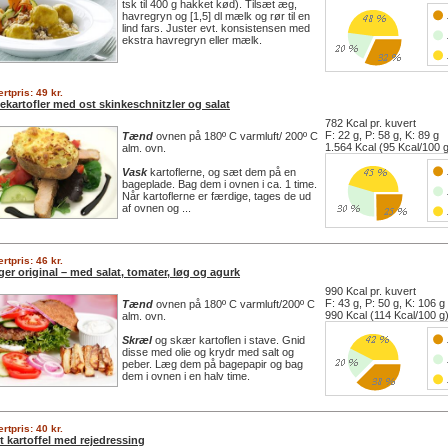
tsk til 400 g hakket kød). Tilsæt æg,
havregryn og [1,5] dl mælk og rør til en
lind fars. Juster evt. konsistensen med
ekstra havregryn eller mælk.
rtpris: 49 kr.
ekartofler med ost skinkeschnitzler og salat
782 Kcal pr. kuvert
F: 22 g, P: 58 g, K: 89 g
Tænd
ovnen på 180º C varmluft/ 200º C
1.564 Kcal (95 Kcal/100 
alm. ovn.
Vask
kartoflerne, og sæt dem på en
bageplade. Bag dem i ovnen i ca. 1 time.
Når kartoflerne er færdige, tages de ud
af ovnen og ...
rtpris: 46 kr.
er original – med salat, tomater, løg og agurk
990 Kcal pr. kuvert
F: 43 g, P: 50 g, K: 106 g
Tænd
ovnen på 180º C varmluft/200º C
990 Kcal (114 Kcal/100 g
alm. ovn.
Skræl
og skær kartoflen i stave. Gnid
disse med olie og krydr med salt og
peber. Læg dem på bagepapir og bag
dem i ovnen i en halv time.
rtpris: 40 kr.
t kartoffel med rejedressing