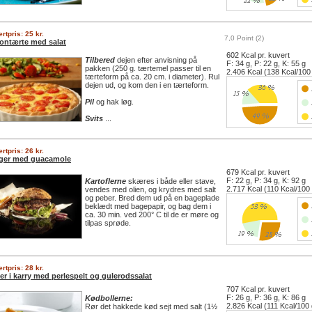
rtpris: 25 kr.
7,0 Point (2)
ontærte med salat
602 Kcal pr. kuvert
Tilbered
dejen efter anvisning på
F: 34 g, P: 22 g, K: 55 g
pakken (250 g. tærtemel passer til en
2.406 Kcal (138 Kcal/100
tærteform på ca. 20 cm. i diameter). Rul
dejen ud, og kom den i en tærteform.
Pil
og hak løg.
Svits
...
rtpris: 26 kr.
ger med guacamole
679 Kcal pr. kuvert
F: 22 g, P: 34 g, K: 92 g
Kartoflerne
skæres i både eller stave,
2.717 Kcal (110 Kcal/100
vendes med olien, og krydres med salt
og peber. Bred dem ud på en bageplade
beklædt med bagepapir, og bag dem i
ca. 30 min. ved 200° C til de er møre og
tilpas sprøde.
rtpris: 28 kr.
er i karry med perlespelt og gulerodssalat
707 Kcal pr. kuvert
F: 26 g, P: 36 g, K: 86 g
Kødbollerne:
2.826 Kcal (111 Kcal/100 
Rør det hakkede kød sejt med salt (1½