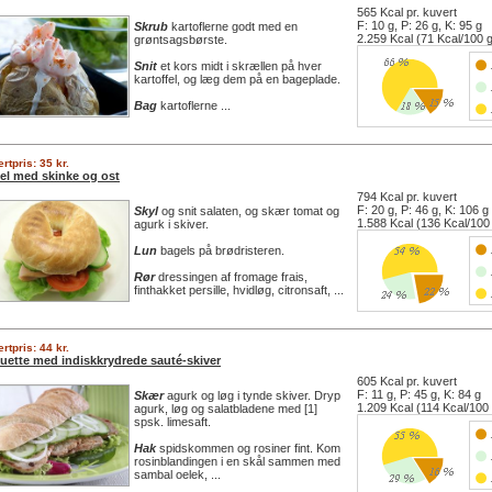
565 Kcal pr. kuvert
F: 10 g, P: 26 g, K: 95 g
Skrub
kartoflerne godt med en
2.259 Kcal (71 Kcal/100 
grøntsagsbørste.
Snit
et kors midt i skrællen på hver
kartoffel, og læg dem på en bageplade.
Bag
kartoflerne ...
rtpris: 35 kr.
el med skinke og ost
794 Kcal pr. kuvert
F: 20 g, P: 46 g, K: 106 g
Skyl
og snit salaten, og skær tomat og
1.588 Kcal (136 Kcal/100
agurk i skiver.
Lun
bagels på brødristeren.
Rør
dressingen af fromage frais,
finthakket persille, hvidløg, citronsaft, ...
rtpris: 44 kr.
uette med indiskkrydrede sauté-skiver
605 Kcal pr. kuvert
F: 11 g, P: 45 g, K: 84 g
Skær
agurk og løg i tynde skiver. Dryp
1.209 Kcal (114 Kcal/100
agurk, løg og salatbladene med [1]
spsk. limesaft.
Hak
spidskommen og rosiner fint. Kom
rosinblandingen i en skål sammen med
sambal oelek, ...