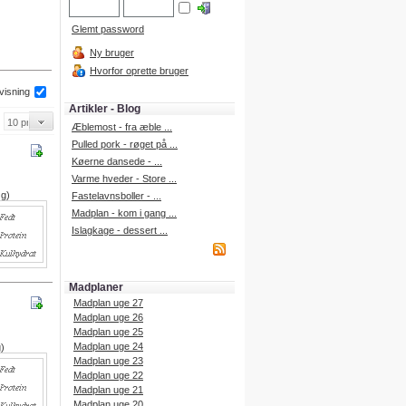
Glemt password
Ny bruger
Hvorfor oprette bruger
 visning
Artikler - Blog
Æblemost - fra æble ...
Pulled pork - røget på ...
Køerne dansede - ...
Varme hveder - Store ...
 g)
Fastelavnsboller - ...
Madplan - kom i gang ...
Islagkage - dessert ...
Madplaner
Madplan uge 27
Madplan uge 26
Madplan uge 25
Madplan uge 24
g)
Madplan uge 23
Madplan uge 22
Madplan uge 21
Madplan uge 20