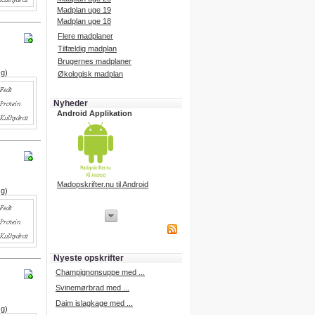
Madplan uge 19
Madplan uge 18
Flere madplaner
Tilfældig madplan
Brugernes madplaner
 g)
Økologisk madplan
Nyheder
Android Applikation
Madopskrifter.nu til Android
 g)
iPhone Applikation
iPhone applikation.
Hent vores iPhone applikation på
APP Store i dag.
Nyeste opskrifter
iPhone udvikling
Champignonsuppe med ...
Svinemørbrad med ...
Daim islagkage med ...
 g)