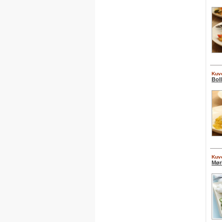
Kuve
Bol
Kuve
Mør