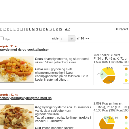
B
C
D
E
F
G
H
I
K
L
M
N
O
P
R
S
T
V
W
A-Z
Detaljeret
side
af
16
>>
Nye
rtpris: 31 kr.
agryde med ris og cocktailpølser
769 Kcal pr. kuvert
F: 34 g, P: 46 g, K: 71 g
Rens
champignonerne, og skær dem i
1.537 Kcal (148 Kcal/100
skiver. Skær peberfrugt i tern.
Hæld
olie i gryden og svits
champignonerne heri. Læg
champignonerne på en tallerken. Brun
kødet i resten af olien. ...
rtpris: 41 kr.
nenes yndlingskyllingefad med ris
2.069 Kcal pr. kuvert
F: 155 g, P: 72 g, K: 104 
Kog
kyllingebrysterne i ca. 15 minutter i
4.138 Kcal (302 Kcal/100
vand, tilsat salt/peberkorn
og hønseboullion.
Tag af varmen, og lad kyllingen trække i
vandet i 15 minutter.
Rist
imens baconen sprødt ...