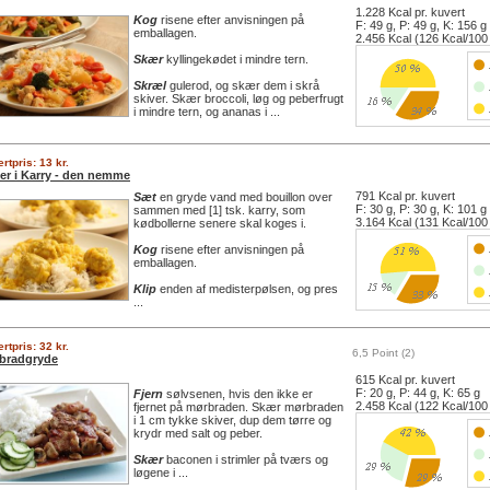
1.228 Kcal pr. kuvert
Kog
risene efter anvisningen på
F: 49 g, P: 49 g, K: 156 g
emballagen.
2.456 Kcal (126 Kcal/100
Skær
kyllingekødet i mindre tern.
Skræl
gulerod, og skær dem i skrå
skiver. Skær broccoli, løg og peberfrugt
i mindre tern, og ananas i ...
rtpris: 13 kr.
ler i Karry - den nemme
791 Kcal pr. kuvert
Sæt
en gryde vand med bouillon over
F: 30 g, P: 30 g, K: 101 g
sammen med [1] tsk. karry, som
3.164 Kcal (131 Kcal/100
kødbollerne senere skal koges i.
Kog
risene efter anvisningen på
emballagen.
Klip
enden af medisterpølsen, og pres
...
rtpris: 32 kr.
6,5 Point (2)
bradgryde
615 Kcal pr. kuvert
F: 20 g, P: 44 g, K: 65 g
Fjern
sølvsenen, hvis den ikke er
2.458 Kcal (122 Kcal/100
fjernet på mørbraden. Skær mørbraden
i 1 cm tykke skiver, dup dem tørre og
krydr med salt og peber.
Skær
baconen i strimler på tværs og
løgene i ...