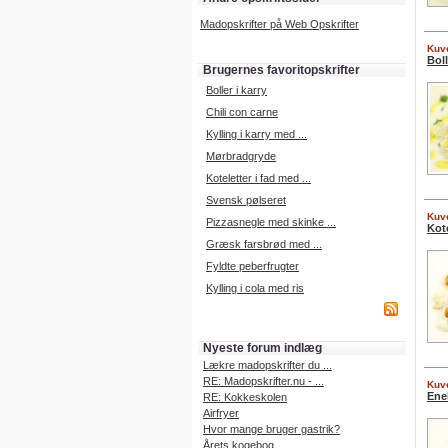
Madopskrifter på Web Opskrifter
Kuve
Boll
Brugernes favoritopskrifter
Boller i karry
Chili con carne
Kylling i karry med ...
Mørbradgryde
Koteletter i fad med ...
Svensk pølseret
Kuve
Pizzasnegle med skinke ...
Kot
Græsk farsbrød med ...
Fyldte peberfrugter
Kylling i cola med ris
Nyeste forum indlæg
Lækre madopskrifter du ...
RE: Madopskrifter.nu - ...
Kuve
Ene
RE: Kokkeskolen
Airfryer
Hvor mange bruger gastrik?
Årets kogebog