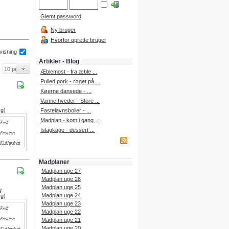
Glemt password
Ny bruger
Hvorfor oprette bruger
 visning
Artikler - Blog
Æblemost - fra æble ...
Pulled pork - røget på ...
Køerne dansede - ...
Varme hveder - Store ...
 g)
Fastelavnsboller - ...
Madplan - kom i gang ...
Islagkage - dessert ...
Madplaner
Madplan uge 27
Madplan uge 26
Madplan uge 25
g
Madplan uge 24
 g)
Madplan uge 23
Madplan uge 22
Madplan uge 21
Madplan uge 20