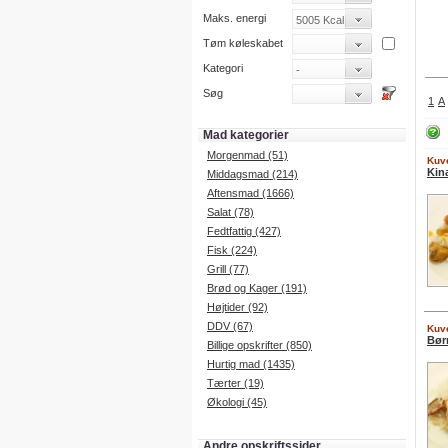
Maks. energi
Tøm køleskabet
Kategori
Søg
1
A
Mad kategorier
Morgenmad (51)
Kuve
Kin
Middagsmad (214)
Aftensmad (1666)
Salat (78)
Fedtfattig (427)
Fisk (224)
Grill (77)
Brød og Kager (191)
Højtider (92)
DDV (67)
Kuve
Bør
Billige opskrifter (850)
Hurtig mad (1435)
Tærter (19)
Økologi (45)
Andre opskriftssider