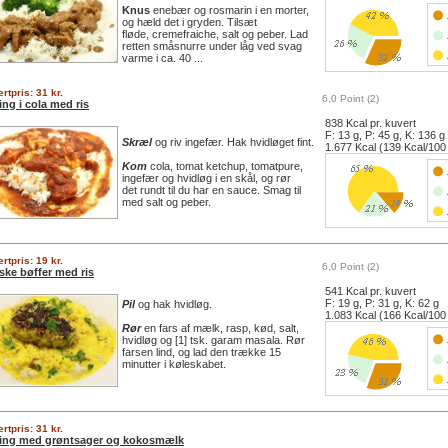
Knus
enebær og rosmarin i en morter,
og hæld det i gryden. Tilsæt
fløde, cremefraiche, salt og peber. Lad
retten småsnurre under låg ved svag
varme i ca. 40 ...
rtpris: 31 kr.
6,0 Point (2)
ing i cola med ris
838 Kcal pr. kuvert
F: 13 g, P: 45 g, K: 136 g
Skræl
og riv ingefær. Hak hvidløget fint.
1.677 Kcal (139 Kcal/100
Kom
cola, tomat ketchup, tomatpure,
ingefær og hvidløg i en skål, og rør
det rundt til du har en sauce. Smag til
med salt og peber.
rtpris: 19 kr.
6,0 Point (2)
ske bøffer med ris
541 Kcal pr. kuvert
F: 19 g, P: 31 g, K: 62 g
Pil
og hak hvidløg.
1.083 Kcal (166 Kcal/100
Rør
en fars af mælk, rasp, kød, salt,
hvidløg og [1] tsk. garam masala. Rør
farsen lind, og lad den trække 15
minutter i køleskabet.
rtpris: 31 kr.
ling med grøntsager og kokosmælk