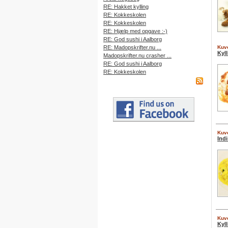
RE: Hakket kylling
RE: Kokkeskolen
RE: Kokkeskolen
RE: Hjælp med opgave :-)
RE: God sushi i Aalborg
RE: Madopskrifter.nu ...
Kuve
Kyll
Madopskrifter.nu crasher ...
RE: God sushi i Aalborg
RE: Kokkeskolen
Kuve
Indi
Kuve
Kyl