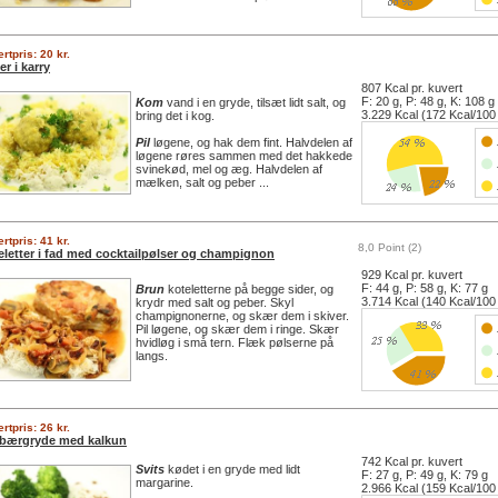
rtpris: 20 kr.
er i karry
807 Kcal pr. kuvert
F: 20 g, P: 48 g, K: 108 g
Kom
vand i en gryde, tilsæt lidt salt, og
3.229 Kcal (172 Kcal/100
bring det i kog.
Pil
løgene, og hak dem fint. Halvdelen af
løgene røres sammen med det hakkede
svinekød, mel og æg. Halvdelen af
mælken, salt og peber ...
rtpris: 41 kr.
8,0 Point (2)
eletter i fad med cocktailpølser og champignon
929 Kcal pr. kuvert
F: 44 g, P: 58 g, K: 77 g
Brun
koteletterne på begge sider, og
3.714 Kcal (140 Kcal/100
krydr med salt og peber. Skyl
champignonerne, og skær dem i skiver.
Pil løgene, og skær dem i ringe. Skær
hvidløg i små tern. Flæk pølserne på
langs.
rtpris: 26 kr.
bærgryde med kalkun
742 Kcal pr. kuvert
Svits
kødet i en gryde med lidt
F: 27 g, P: 49 g, K: 79 g
margarine.
2.966 Kcal (159 Kcal/100