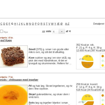
C
D
E
F
G
H
I
J
K
L
M
N
O
P
Q
R
S
T
V
W
Y
Æ
Ø
A-Z
Detaljeret
<<
side
af
4
Nye
rtpris: 4 kr.
 guf Kage
352 Kcal pr. stk.
F: 21 g, P: 4 g, K: 39 g
Smelt
[375] g. smør i en gryde eller
12.655 Kcal (397 Kcal/10
mikro ovn, og stil det til afkøling.
Kom
sukker og æg i en stor skål, og
pisk det med håndmikser, til det er
lysegult og skummende. Hellere for ...
rtpris: 7 kr.
erods - chilisuppe med ingefær
259 Kcal pr. kuvert
Pil
og hak løg. Skræl ingefæren, og riv
F: 12 g, P: 8 g, K: 34 g
den i fine stykker.
518 Kcal (34 Kcal/100 g)
Skræl
gulerødderne, og skær dem i
små tern.
Svits
løg og ingefær blanke i smør.