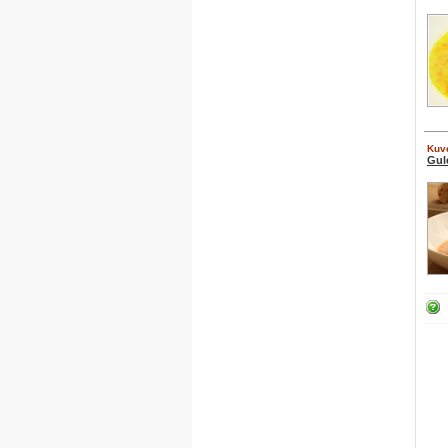
Kuve
Gul