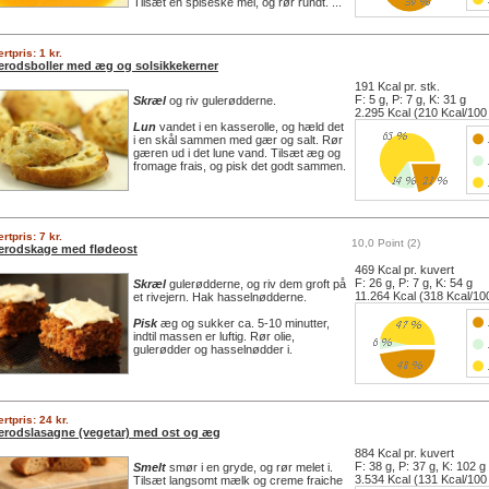
Tilsæt en spiseske mel, og rør rundt. ...
rtpris: 1 kr.
erodsboller med æg og solsikkekerner
191 Kcal pr. stk.
F: 5 g, P: 7 g, K: 31 g
Skræl
og riv gulerødderne.
2.295 Kcal (210 Kcal/100
Lun
vandet i en kasserolle, og hæld det
i en skål sammen med gær og salt. Rør
gæren ud i det lune vand. Tilsæt æg og
fromage frais, og pisk det godt sammen.
rtpris: 7 kr.
10,0 Point (2)
erodskage med flødeost
469 Kcal pr. kuvert
F: 26 g, P: 7 g, K: 54 g
Skræl
gulerødderne, og riv dem groft på
11.264 Kcal (318 Kcal/10
et rivejern. Hak hasselnødderne.
Pisk
æg og sukker ca. 5-10 minutter,
indtil massen er luftig. Rør olie,
gulerødder og hasselnødder i.
rtpris: 24 kr.
erodslasagne (vegetar) med ost og æg
884 Kcal pr. kuvert
F: 38 g, P: 37 g, K: 102 g
Smelt
smør i en gryde, og rør melet i.
3.534 Kcal (131 Kcal/100
Tilsæt langsomt mælk og creme fraiche