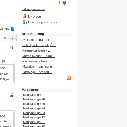
Glemt password
Ny bruger
Hvorfor oprette bruger
 visning
Artikler - Blog
Æblemost - fra æble ...
Pulled pork - røget på ...
Køerne dansede - ...
Varme hveder - Store ...
0 g)
Fastelavnsboller - ...
Madplan - kom i gang ...
Islagkage - dessert ...
Madplaner
Madplan uge 27
Madplan uge 26
Madplan uge 25
Madplan uge 24
Madplan uge 23
Madplan uge 22
Madplan uge 21
Madplan uge 20