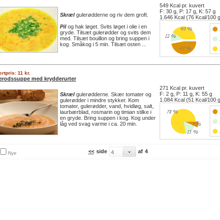
549 Kcal pr. kuvert
F: 30 g, P: 17 g, K: 57 g
Skræl
gulerødderne og riv dem groft.
1.646 Kcal (76 Kcal/100 
Pil
og hak løget. Svits løget i olie i en
gryde. Tilsæt gulerødder og svits dem
med. Tilsæt bouillon og bring suppen i
kog. Småkog i 5 min. Tilsæt osten ...
rtpris: 11 kr.
erodssuppe med krydderurter
271 Kcal pr. kuvert
F: 2 g, P: 11 g, K: 55 g
Skræl
gulerødderne. Skær tomater og
1.084 Kcal (51 Kcal/100 
gulerødder i mindre stykker. Kom
tomater, gulerødder, vand, hvidløg, salt,
laurbærblad, rosmarin og timian stilke i
en gryde. Bring suppen i kog. Kog under
låg ved svag varme i ca. 20 min.
<<
side
af
4
Nye