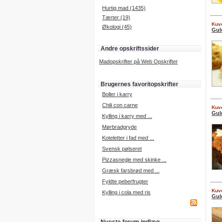
Hurtig mad (1435)
Tærter (19)
Kuve
Økologi (45)
Gul
Andre opskriftssider
Madopskrifter på Web Opskrifter
Brugernes favoritopskrifter
Boller i karry
Chili con carne
Kuve
Gul
Kylling i karry med ...
Mørbradgryde
Koteletter i fad med ...
Svensk pølseret
Pizzasnegle med skinke ...
Græsk farsbrød med ...
Fyldte peberfrugter
Kuve
Kylling i cola med ris
Gul