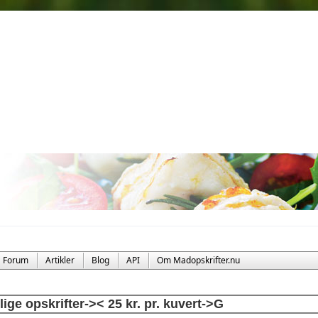
Forum
Artikler
Blog
API
Om Madopskrifter.nu
llige opskrifter->< 25 kr. pr. kuvert->G