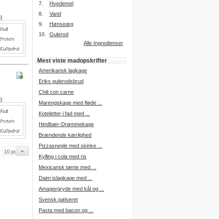
7.
Hvedemel
8.
Vand
g)
9.
Hønseæg
Intelligent søgning
10.
Gulerod
Få foreslået opskrifter.
Alle Ingredienser
Madopskrifter.nu sætter igen
standarden for opskriftssøgning.
Mest viste madopskrifter
Prøv vores nye "Foreslå
opskrifter" funktion.
Amerikansk lagkage
Læs mere her.
Eriks gulerodsbrud
Chili con carne
g)
Marengskage med fløde ...
Mad Forum
Koteletter i fad med ...
Vi har nu oprettet et mad forum,
hvor i kan dele jeres erfaringer.
Hindbær-Drømmekage
Log på med dine oplysninger fra
Brændende kærlighed
Madopskrifter.nu.
Gå til forum
Pizzasnegle med skinke ...
Kylling i cola med ris
Mexicansk tærte med ...
Daim islagkage med ...
Indkøbsliste på SMS
Amagergryde med kål og ...
Du kan få tilsendt din indkøbsliste
Svensk pølseret
på SMS.
Pasta med bacon og ...
For at benytte SMS funktionen,
skal du være logget på, og have