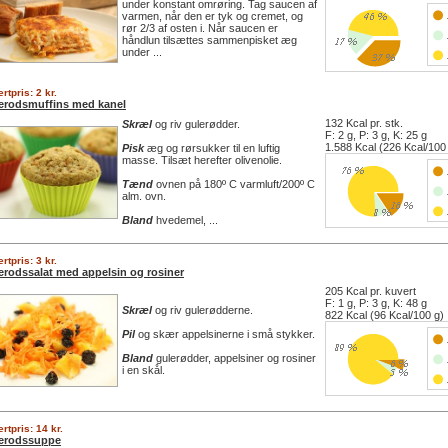
under konstant omrøring. Tag saucen af
varmen, når den er tyk og cremet, og
rør 2/3 af osten i. Når saucen er
håndlun tilsættes sammenpisket æg
under ...
rtpris: 2 kr.
erodsmuffins med kanel
132 Kcal pr. stk.
Skræl
og riv gulerødder.
F: 2 g, P: 3 g, K: 25 g
1.588 Kcal (226 Kcal/100
Pisk
æg og rørsukker til en luftig
masse. Tilsæt herefter olivenolie.
Tænd
ovnen på 180º C varmluft/200º C
alm. ovn.
Bland
hvedemel, ...
rtpris: 3 kr.
erodssalat med appelsin og rosiner
205 Kcal pr. kuvert
F: 1 g, P: 3 g, K: 48 g
Skræl
og riv gulerødderne.
822 Kcal (96 Kcal/100 g)
Pil
og skær appelsinerne i små stykker.
Bland
gulerødder, appelsiner og rosiner
i en skål.
rtpris: 14 kr.
erodssuppe