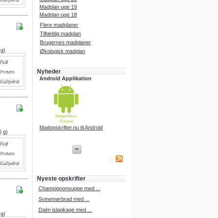
Madplan uge 19
Madplan uge 18
Flere madplaner
Tilfældig madplan
Brugernes madplaner
 g)
Økologisk madplan
Nyheder
Android Applikation
Madopskrifter.nu til Android
0 g)
iPhone Applikation
iPhone applikation.
Hent vores iPhone applikation på
APP Store i dag.
Nyeste opskrifter
iPhone udvikling
Champignonsuppe med ...
Svinemørbrad med ...
Daim islagkage med ...
 g)