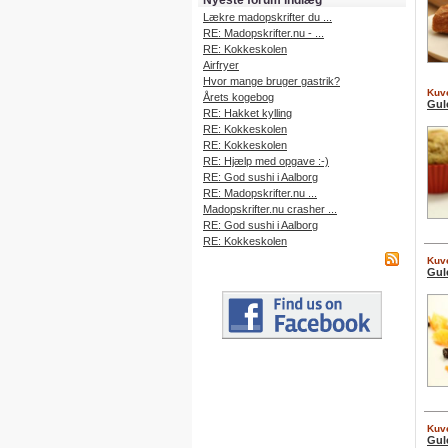
Nyeste forum indlæg
Lækre madopskrifter du ...
RE: Madopskrifter.nu - ...
RE: Kokkeskolen
Airfryer
Hvor mange bruger gastrik?
Kuve
Årets kogebog
Gul
RE: Hakket kylling
RE: Kokkeskolen
RE: Kokkeskolen
RE: Hjælp med opgave :-)
RE: God sushi i Aalborg
RE: Madopskrifter.nu ...
Madopskrifter.nu crasher ...
RE: God sushi i Aalborg
RE: Kokkeskolen
Kuve
Gul
Kuve
Gul