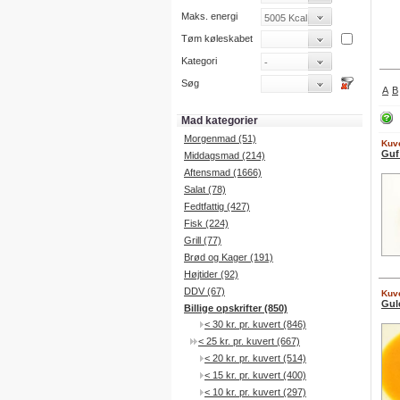
Maks. energi
Tøm køleskabet
Kategori
Søg
A
B
Mad kategorier
Morgenmad (51)
Kuve
Guf
Middagsmad (214)
Aftensmad (1666)
Salat (78)
Fedtfattig (427)
Fisk (224)
Grill (77)
Brød og Kager (191)
Højtider (92)
DDV (67)
Kuve
Gul
Billige opskrifter (850)
< 30 kr. pr. kuvert (846)
< 25 kr. pr. kuvert (667)
< 20 kr. pr. kuvert (514)
< 15 kr. pr. kuvert (400)
< 10 kr. pr. kuvert (297)