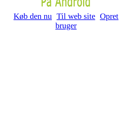
Køb den nu
Til web site
Opret
bruger