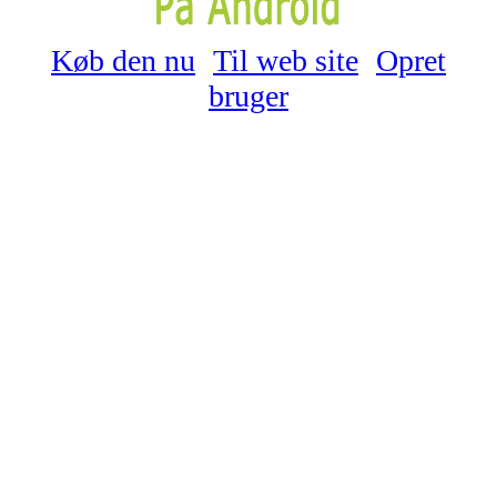
Køb den nu
Til web site
Opret
bruger