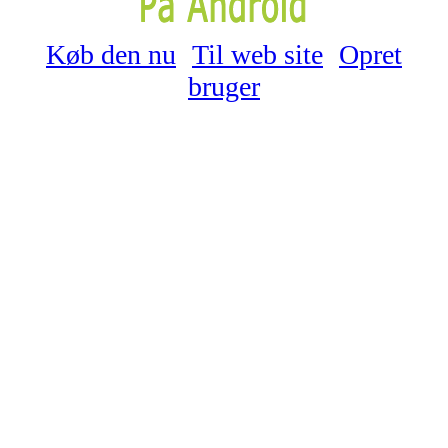
Køb den nu
Til web site
Opret
bruger