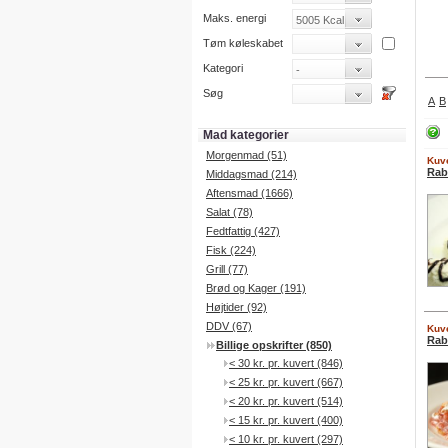
Maks. energi
Tøm køleskabet
Kategori
Søg
A
B
Mad kategorier
Morgenmad (51)
Kuve
Raba
Middagsmad (214)
Aftensmad (1666)
Salat (78)
Fedtfattig (427)
Fisk (224)
Grill (77)
Brød og Kager (191)
Højtider (92)
DDV (67)
Kuve
Rab
Billige opskrifter (850)
< 30 kr. pr. kuvert (846)
< 25 kr. pr. kuvert (667)
< 20 kr. pr. kuvert (514)
< 15 kr. pr. kuvert (400)
< 10 kr. pr. kuvert (297)