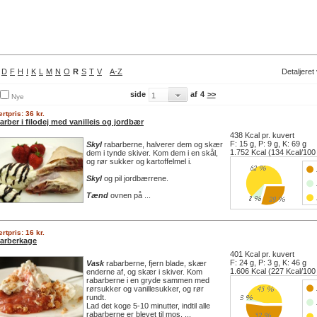
D
F
H
I
K
L
M
N
O
R
S
T
V
A-Z
Detaljeret
side
af
4
>>
Nye
rtpris: 36 kr.
rber i filodej med vanilleis og jordbær
438 Kcal pr. kuvert
F: 15 g, P: 9 g, K: 69 g
Skyl
rabarberne, halverer dem og skær
1.752 Kcal (134 Kcal/100
dem i tynde skiver. Kom dem i en skål,
og rør sukker og kartoffelmel i.
Skyl
og pil jordbærrene.
Tænd
ovnen på ...
rtpris: 16 kr.
arberkage
401 Kcal pr. kuvert
F: 24 g, P: 3 g, K: 46 g
Vask
rabarberne, fjern blade, skær
1.606 Kcal (227 Kcal/100
enderne af, og skær i skiver. Kom
rabarberne i en gryde sammen med
rørsukker og vanillesukker, og rør
rundt.
Lad det koge 5-10 minutter, indtil alle
rabarberne er blevet til mos. ...