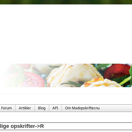
Forum
Artikler
Blog
API
Om Madopskrifter.nu
llige opskrifter->R