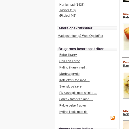
Hurtig mad (1435)
Tærter (19)
Kuve
Økologi (45)
Rab
Andre opskriftssider
Madopskrifter på Web Opskrifter
Brugernes favoritopskrifter
Boller i karry
Chili con carne
Kuve
Rac
Kylling i karry med ...
Mørbradgryde
Koteletter i fad med ...
Svensk pølseret
Pizzasnegle med skinke ...
Græsk farsbrød med ...
Fyldte peberfrugter
Kuve
Kylling i cola med ris
Rej