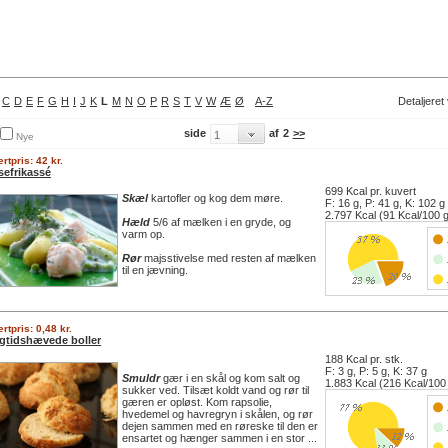
C
D
E
F
G
H
I
J
K
L
M
N
O
P
R
S
T
V
W
Æ
Ø
A-Z
Detaljeret
side
af
2
>>
Nye
rtpris: 42 kr.
sefrikassé
699 Kcal pr. kuvert
Skæl
kartofler og kog dem møre.
F: 16 g, P: 41 g, K: 102 g
2.797 Kcal (91 Kcal/100 
Hæld
5/6 af mælken i en gryde, og
varm op.
Rør
majsstivelse med resten af mælken
til en jævning.
rtpris: 0,48 kr.
gtidshævede boller
188 Kcal pr. stk.
F: 3 g, P: 5 g, K: 37 g
Smuldr
gær i en skål og kom salt og
1.883 Kcal (216 Kcal/100
sukker ved. Tilsæt koldt vand og rør til
gæren er opløst. Kom rapsolie,
hvedemel og havregryn i skålen, og rør
dejen sammen med en røreske til den er
ensartet og hænger sammen i en stor ...