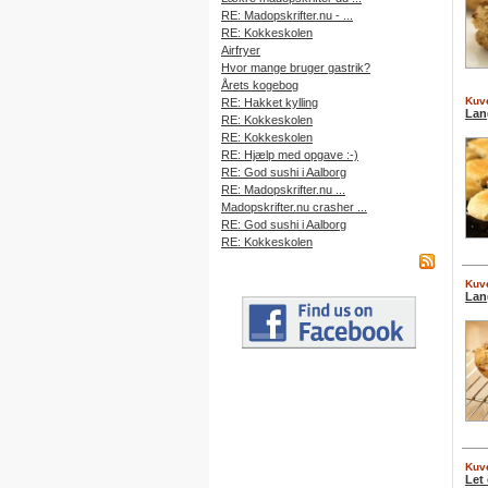
RE: Madopskrifter.nu - ...
RE: Kokkeskolen
Airfryer
Hvor mange bruger gastrik?
Årets kogebog
Kuve
RE: Hakket kylling
Lan
RE: Kokkeskolen
RE: Kokkeskolen
RE: Hjælp med opgave :-)
RE: God sushi i Aalborg
RE: Madopskrifter.nu ...
Madopskrifter.nu crasher ...
RE: God sushi i Aalborg
RE: Kokkeskolen
Kuve
Lan
Kuve
Let