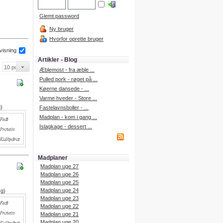
Glemt password
Ny bruger
Hvorfor oprette bruger
 visning
Artikler - Blog
Æblemost - fra æble ...
Pulled pork - røget på ...
Køerne dansede - ...
Varme hveder - Store ...
g)
Fastelavnsboller - ...
Madplan - kom i gang ...
Islagkage - dessert ...
Madplaner
Madplan uge 27
Madplan uge 26
Madplan uge 25
Madplan uge 24
 g)
Madplan uge 23
Madplan uge 22
Madplan uge 21
Madplan uge 20