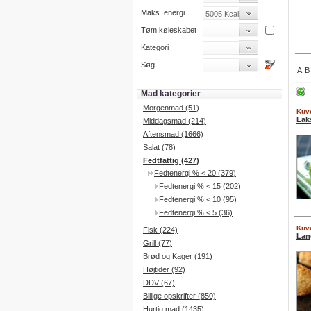
Maks. energi
Tøm køleskabet
Kategori
Søg
A
B
Mad kategorier
Morgenmad (51)
Kuve
Lak
Middagsmad (214)
Aftensmad (1666)
Salat (78)
Fedtfattig (427)
Fedtenergi % < 20 (379)
Fedtenergi % < 15 (202)
Fedtenergi % < 10 (95)
Fedtenergi % < 5 (36)
Kuve
Fisk (224)
Lan
Grill (77)
Brød og Kager (191)
Højtider (92)
DDV (67)
Billige opskrifter (850)
Hurtig mad (1435)