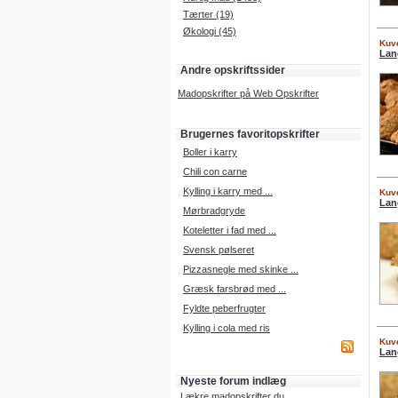
Tærter (19)
Økologi (45)
Kuve
Lan
Andre opskriftssider
Madopskrifter på Web Opskrifter
Brugernes favoritopskrifter
Boller i karry
Chili con carne
Kylling i karry med ...
Kuve
Lan
Mørbradgryde
Koteletter i fad med ...
Svensk pølseret
Pizzasnegle med skinke ...
Græsk farsbrød med ...
Fyldte peberfrugter
Kylling i cola med ris
Kuve
Lan
Nyeste forum indlæg
Lækre madopskrifter du ...