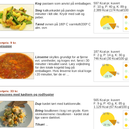
597 Kcal pr. kuvert
Kog
pastaen som anvist på emballagen.
F: 10 g, P: 40 g, K: 89 g
2.389 Kcal (174 Kcal/100
Steg
kalkunkødet på panden nogle
minutter i lidt olie. Krydr med salt og
peber.
Tænd
ovnen på 180º C varmluft/200º C
alm. ovn
rtpris: 9 kr.
sesuppe
187 Kcal pr. kuvert
F: 2 g, P: 14 g, K: 30 g
Linserne
skylles grundigt for at fjerne
746 Kcal (30 Kcal/100 g)
evt. urenheder, og koges evt. først i 30
minutter i letsaltet vand. Læs vejledning
for den totale kogetid bag på
emballagen. Hvis linserne kun skal koge
i 20 minutter, før de er ...
rtpris: 33 kr.
escoves med kødtern og rodfrugter
565 Kcal pr. kuvert
F: 9 g, P: 43 g, K: 85 g
Dup
kødet tørt med køkkenrulle.
1.129 Kcal (67 Kcal/100 
Bring
bouillonen i kog i en gryde. Kom
skinketernene i bouillonen - kødet skal
lige være dækket.
Tilsæt
...