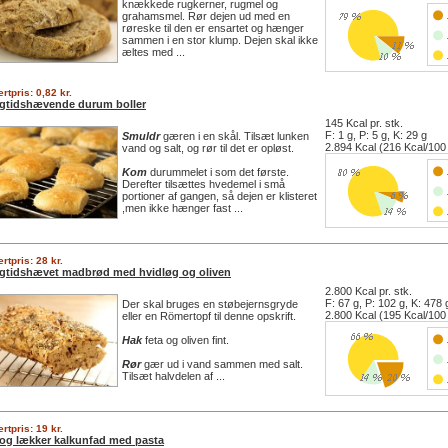
knækkede rugkerner, rugmel og
grahamsmel. Rør dejen ud med en
røreske til den er ensartet og hænger
sammen i en stor klump. Dejen skal ikke
æltes med ...
rtpris: 0,82 kr.
gtidshævende durum boller
145 Kcal pr. stk.
F: 1 g, P: 5 g, K: 29 g
Smuldr
gæren i en skål. Tilsæt lunken
2.894 Kcal (216 Kcal/100
vand og salt, og rør til det er opløst.
Kom
durummelet i som det første.
Derefter tilsættes hvedemel i små
portioner af gangen, så dejen er klisteret
,men ikke hænger fast ...
rtpris: 28 kr.
gtidshævet madbrød med hvidløg og oliven
2.800 Kcal pr. stk.
F: 67 g, P: 102 g, K: 478 
Der skal bruges en støbejernsgryde
2.800 Kcal (195 Kcal/100
eller en Römertopf til denne opskrift.
Hak
feta og oliven fint.
Rør
gær ud i vand sammen med salt.
Tilsæt halvdelen af ...
rtpris: 19 kr.
 og lækker kalkunfad med pasta