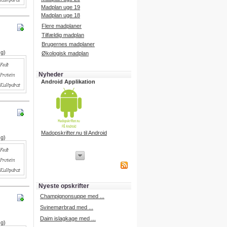
Madplan uge 19
Madplan uge 18
Flere madplaner
Tilfældig madplan
Brugernes madplaner
 g)
Økologisk madplan
Nyheder
Android Applikation
Madopskrifter.nu til Android
 g)
iPhone Applikation
iPhone applikation.
Hent vores iPhone applikation på
APP Store i dag.
Nyeste opskrifter
iPhone udvikling
Champignonsuppe med ...
Svinemørbrad med ...
Daim islagkage med ...
 g)