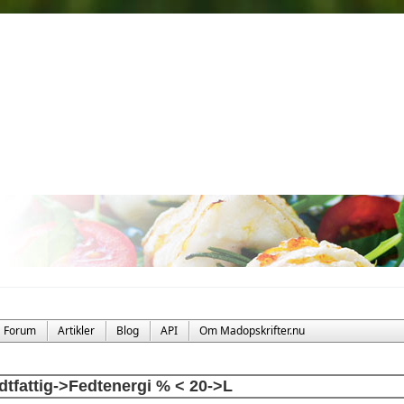
Forum
Artikler
Blog
API
Om Madopskrifter.nu
dtfattig->Fedtenergi % < 20->L