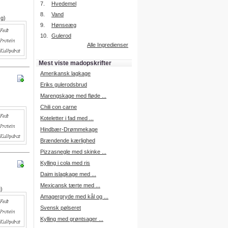
7.
Hvedemel
8.
Vand
 g)
9.
Hønseæg
Intelligent søgning
10.
Gulerod
Få foreslået opskrifter.
Alle Ingredienser
Madopskrifter.nu sætter igen
standarden for opskriftssøgning.
Mest viste madopskrifter
Prøv vores nye "Foreslå
opskrifter" funktion.
Amerikansk lagkage
Læs mere her.
Eriks gulerodsbrud
Marengskage med fløde ...
Chili con carne
Mad Forum
Koteletter i fad med ...
Vi har nu oprettet et mad forum,
hvor i kan dele jeres erfaringer.
Hindbær-Drømmekage
Log på med dine oplysninger fra
Brændende kærlighed
Madopskrifter.nu.
Gå til forum
Pizzasnegle med skinke ...
Kylling i cola med ris
Daim islagkage med ...
Mexicansk tærte med ...
g)
Indkøbsliste på SMS
Amagergryde med kål og ...
Du kan få tilsendt din indkøbsliste
Svensk pølseret
på SMS.
Kylling med grøntsager ...
For at benytte SMS funktionen,
skal du være logget på, og have