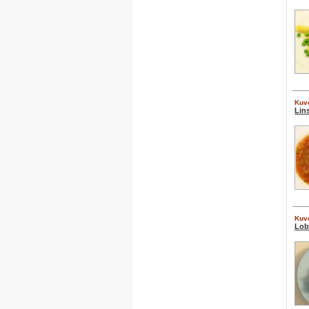
Kuve
Lin
Kuve
Lob