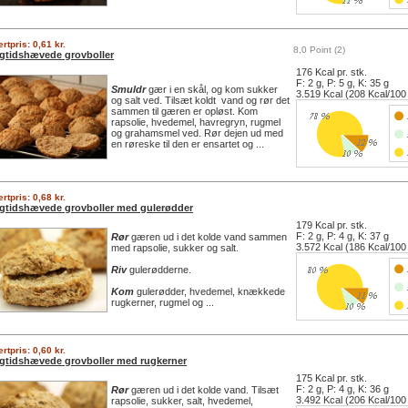
rtpris: 0,61 kr.
8,0 Point (2)
gtidshævede grovboller
176 Kcal pr. stk.
F: 2 g, P: 5 g, K: 35 g
Smuldr
gær i en skål, og kom sukker
3.519 Kcal (208 Kcal/100
og salt ved. Tilsæt koldt vand og rør det
sammen til gæren er opløst. Kom
rapsolie, hvedemel, havregryn, rugmel
og grahamsmel ved. Rør dejen ud med
en røreske til den er ensartet og ...
rtpris: 0,68 kr.
gtidshævede grovboller med gulerødder
179 Kcal pr. stk.
F: 2 g, P: 4 g, K: 37 g
Rør
gæren ud i det kolde vand sammen
3.572 Kcal (186 Kcal/100
med rapsolie, sukker og salt.
Riv
gulerødderne.
Kom
gulerødder, hvedemel, knækkede
rugkerner, rugmel og ...
rtpris: 0,60 kr.
gtidshævede grovboller med rugkerner
175 Kcal pr. stk.
F: 2 g, P: 4 g, K: 36 g
Rør
gæren ud i det kolde vand. Tilsæt
3.492 Kcal (206 Kcal/100
rapsolie, sukker, salt, hvedemel,