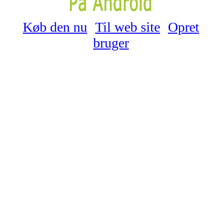
Køb den nu
Til web site
Opret
bruger