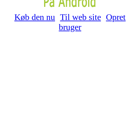
Køb den nu
Til web site
Opret
bruger