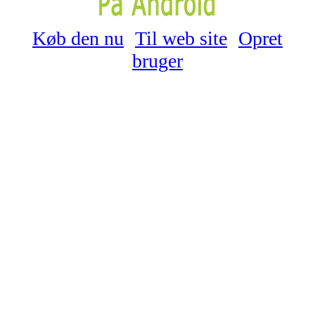
Køb den nu
Til web site
Opret
bruger