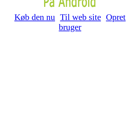
Køb den nu
Til web site
Opret
bruger