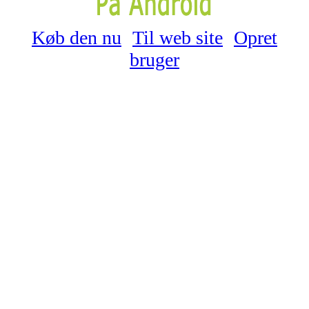
Køb den nu
Til web site
Opret
bruger