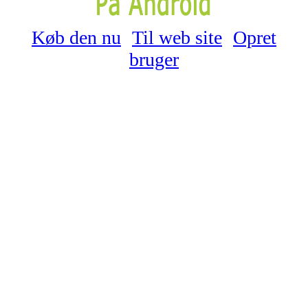
Køb den nu
Til web site
Opret
bruger