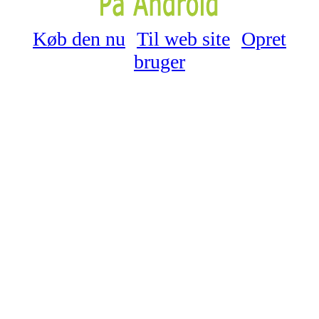
Køb den nu
Til web site
Opret
bruger