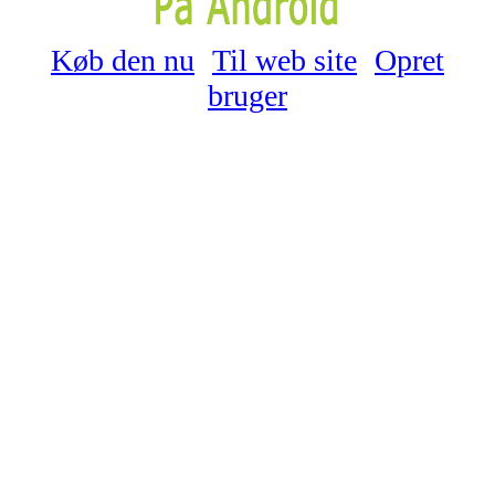
Køb den nu
Til web site
Opret
bruger