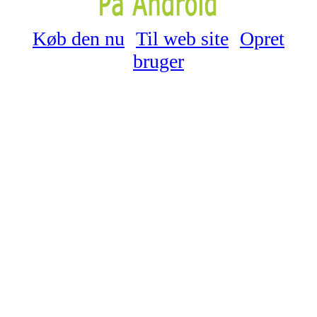
Køb den nu
Til web site
Opret
bruger