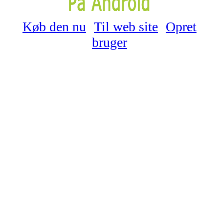
Køb den nu
Til web site
Opret
bruger