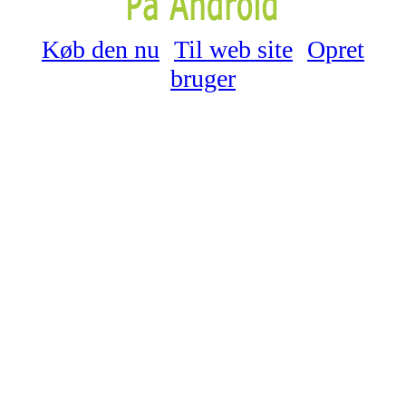
Køb den nu
Til web site
Opret
bruger