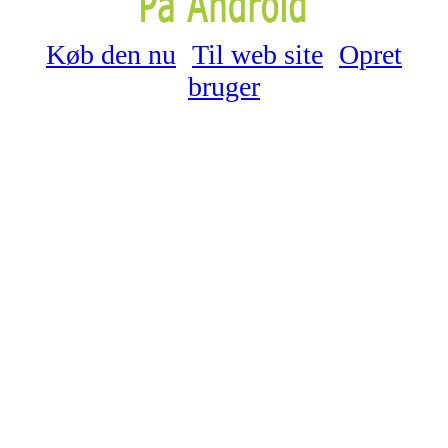
Køb den nu
Til web site
Opret
bruger