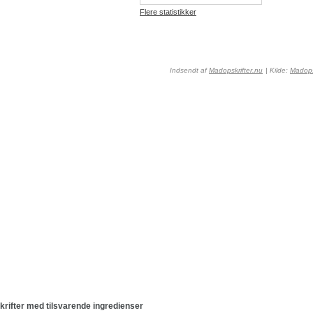
Flere statistikker
Indsendt af
Madopskrifter.nu
| Kilde:
Madops
krifter med tilsvarende ingredienser