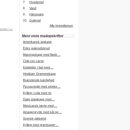
7.
Hvedemel
8.
Vand
9.
Hønseæg
Intelligent søgning
10.
Gulerod
Få foreslået opskrifter.
Alle Ingredienser
krifter.nu
Madopskrifter.nu sætter igen
standarden for opskriftssøgning.
Mest viste madopskrifter
Prøv vores nye "Foreslå
opskrifter" funktion.
Amerikansk lagkage
Læs mere her.
Eriks gulerodsbrud
Marengskage med fløde ...
Chili con carne
Mad Forum
Koteletter i fad med ...
Vi har nu oprettet et mad forum,
hvor i kan dele jeres erfaringer.
Hindbær-Drømmekage
Log på med dine oplysninger fra
Brændende kærlighed
Madopskrifter.nu.
Gå til forum
Pizzasnegle med skinke ...
Kylling i cola med ris
Daim islagkage med ...
Mexicansk tærte med ...
Indkøbsliste på SMS
Amagergryde med kål og ...
Du kan få tilsendt din indkøbsliste
Svensk pølseret
på SMS.
Kylling med grøntsager ...
For at benytte SMS funktionen,
skal du være logget på, og have