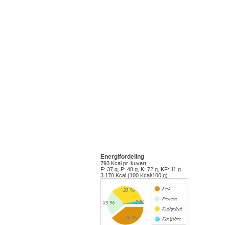
Energifordeling
793 Kcal
pr. kuvert
F: 37 g, P: 48 g, K: 72 g, KF: 11 g
3.170 Kcal (100 Kcal/100 g)