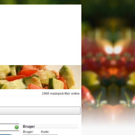
1968
madopskrifter online
Bruger
Bruger:
Kode: