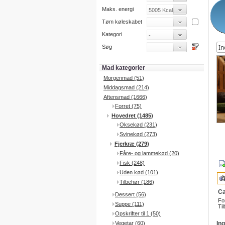
Maks. energi
Tøm køleskabet
Kategori
Søg
Mad kategorier
Morgenmad (51)
Middagsmad (214)
Aftensmad (1666)
Forret (75)
Hovedret (1485)
Oksekød (231)
Svinekød (273)
Fjerkræ (279)
Fåre- og lammekød (20)
Fisk (248)
Uden kød (101)
Tilbehør (186)
Ca
Dessert (56)
Fo
Suppe (111)
Til
Opskrifter til 1 (50)
Vegetar (60)
In