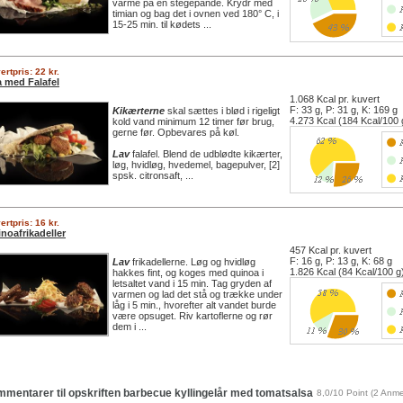
varme på en stegepande. Krydr med
timian og bag det i ovnen ved 180° C, i
15-25 min. til kødets ...
ertpris: 22 kr.
a med Falafel
1.068 Kcal pr. kuvert
F: 33 g, P: 31 g, K: 169 g
Kikærterne
skal sættes i blød i rigeligt
4.273 Kcal (184 Kcal/100 
kold vand minimum 12 timer før brug,
gerne før. Opbevares på køl.
Lav
falafel. Blend de udblødte kikærter,
løg, hvidløg, hvedemel, bagepulver, [2]
spsk. citronsaft, ...
ertpris: 16 kr.
noafrikadeller
457 Kcal pr. kuvert
F: 16 g, P: 13 g, K: 68 g
Lav
frikadellerne. Løg og hvidløg
1.826 Kcal (84 Kcal/100 g
hakkes fint, og koges med quinoa i
letsaltet vand i 15 min. Tag gryden af
varmen og lad det stå og trække under
låg i 5 min., hvorefter alt vandet burde
være opsuget. Riv kartoflerne og rør
dem i ...
mentarer til opskriften
barbecue kyllingelår med tomatsalsa
8,0
/
10
Point
(
2
Anmel