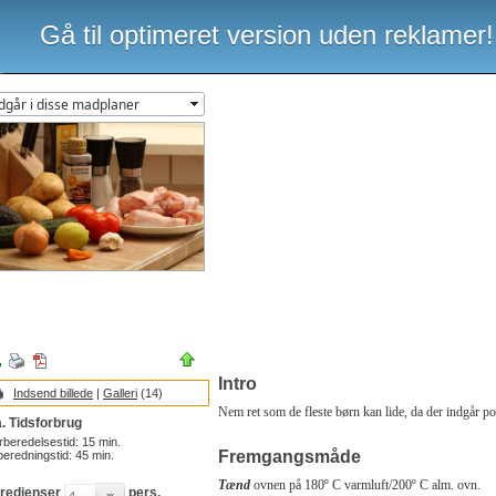
Gå til optimeret version uden reklamer!
Intro
Indsend billede
|
Galleri
(14)
Nem ret som de fleste børn kan lide, da der indgår pom
. Tidsforbrug
rberedelsestid:
15
min.
Fremgangsmåde
beredningstid:
45
min.
Tænd
ovnen på 180º C varmluft/200º C alm. ovn.
gredienser
pers.