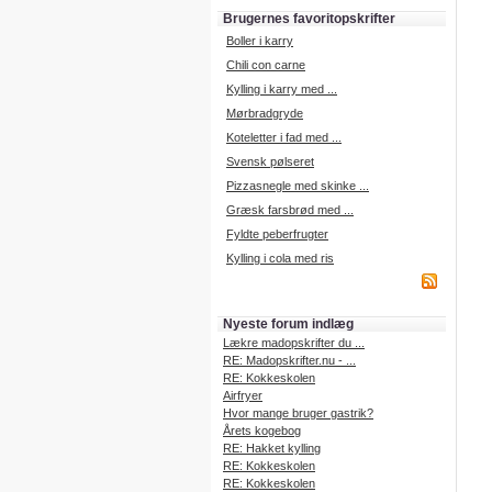
Brugernes favoritopskrifter
Boller i karry
Chili con carne
Kylling i karry med ...
Mørbradgryde
Koteletter i fad med ...
Svensk pølseret
Pizzasnegle med skinke ...
Græsk farsbrød med ...
Fyldte peberfrugter
Kylling i cola med ris
Nyeste forum indlæg
Lækre madopskrifter du ...
RE: Madopskrifter.nu - ...
RE: Kokkeskolen
Airfryer
Hvor mange bruger gastrik?
Årets kogebog
RE: Hakket kylling
RE: Kokkeskolen
RE: Kokkeskolen