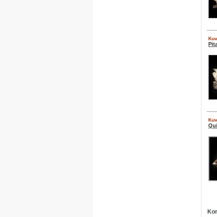
Kuv
Pit
Kuv
Qui
Kom