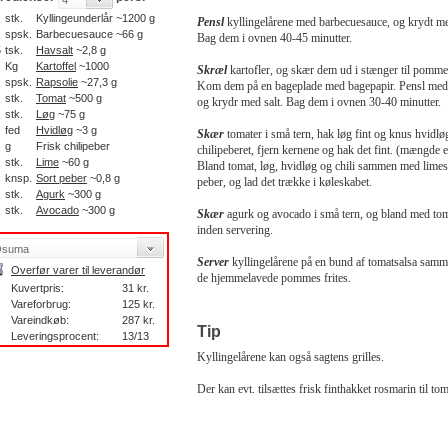
stk.
Kyllingeunderlår ~1200 g
Pensl
kyllingelårene med barbecuesauce, og krydt med
spsk.
Barbecuesauce ~66 g
Bag dem i ovnen 40-45 minutter.
5
tsk.
Havsalt
~2,8 g
Kg
Kartoffel
~1000
Skræl
kartofler, og skær dem ud i stænger til pommes
spsk.
Rapsolie
~27,3 g
Kom dem på en bageplade med bagepapir. Pensl med 
stk.
Tomat
~500 g
og krydr med salt. Bag dem i ovnen 30-40 minutter.
stk.
Løg
~75 g
fed
Hvidløg
~3 g
Skær
tomater i små tern, hak løg fint og knus hvidlø
g
Frisk chilipeber
chilipeberet, fjern kernene og hak det fint. (mængde e
stk.
Lime
~60 g
Bland tomat, løg, hvidløg og chili sammen med limesa
knsp.
Sort peber
~0,8 g
peber, og lad det trække i køleskabet.
stk.
Agurk
~300 g
stk.
Avocado
~300 g
Skær
agurk og avocado i små tern, og bland med tom
inden servering.
Server
kyllingelårene på en bund af tomatsalsa sam
Overfør varer til leverandør
de hjemmelavede pommes frites.
Kuvertpris:
31 kr.
Vareforbrug:
125 kr.
Vareindkøb:
287 kr.
Tip
Leveringsprocent:
13/13
Kyllingelårene kan også sagtens grilles.
Der kan evt. tilsættes frisk finthakket rosmarin til to