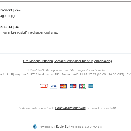
10-03-29 | Kim
ger dejligt...
14-12-13 | Be
m og enkelt opskrift med super god smag
Om Madopskrifter.nu
Kontakt
Betingelser for brug
Annoncering
© 2007-2026 Madopskrifter.nu. Alle rettigheder forbeholdes.
nu ApS - Bjerregade 5, 8722 Hedensted, DK - Telefon: +45 28 91 27 27 (09:00 - 20:00 CET) - CV
Fødevaredatabanken
Fødevaredata leveret af
©
, version 6.0, juni 2005
Scale Soft
Powered By
Version 1.3.3.0, 0,41 s.