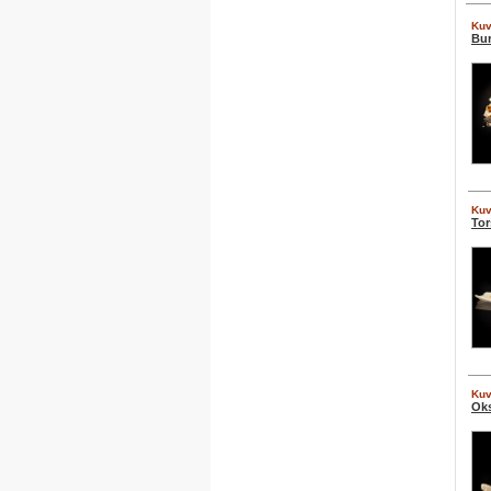
Kuv
Bu
Kuv
To
Kuv
Oks