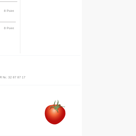
Ny funktion
Bedøm og kommenter en
opskrift.
8 Point
Denne funktion finder du nederst
på siden for hver opskrift. Du
skal være logget på for at
anvende denne funktion.
8 Point
Anbefalet
energisammensætning:
Fedt: 25-35%
Protein: 10-20%
Kulhydrat: 50-60%
Anbefalingen er individuel og
afhænger af dit energiforbrug.
R Nr.: 32 87 87 17
Kilde:
(NNA) 2004
Hjælp
Anbring musen over disse
hjælpetekster, hvis du ønsker
mere tid til at læse dem.
Næste hjælpetekst vises først
når musen igen fjernes.
Energibehov pr. døgn
Mand ca. 11.000 kJ.
Kvinde ca. 9.000 kJ.