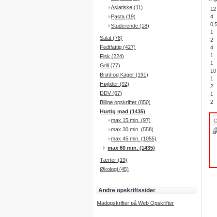
Asiatiske (11)
12
Pasta (19)
4
0,
Studerende (18)
1
Salat (78)
2
Fedtfattig (427)
4
1
Fisk (224)
1
Grill (77)
10
Brød og Kager (191)
1
Højtider (92)
2
DDV (67)
1
2
Billige opskrifter (850)
Hurtig mad (1435)
max 15 min. (97)
max 30 min. (558)
max 45 min. (1055)
max 60 min. (1435)
Tærter (19)
Økologi (45)
Andre opskriftssider
Madopskrifter på Web Opskrifter