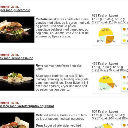
ertpris: 26 kr.
rger med guacamole
679 Kcal pr. kuvert
F: 22 g, P: 34 g, K: 92 g
Kartoflerne
skæres i både eller stave,
2.717 Kcal (110 Kcal/100 
vendes med olien, og krydres med salt
og peber. Bred dem ud på en
bageplade beklædt med bagepapir, og
bag dem i ca. 30 min. ved 200° C til de
er møre og tilpas sprøde.
ertpris: 39 kr.
rsk med sennepssauce
478 Kcal pr. kuvert
Rens
og kog kartoflerne i letsaltet
F: 6 g, P: 50 g, K: 58 g
vand.
1.911 Kcal (70 Kcal/100 g
Skær
løget i strimler og hak [1] fed
hvidløg. Kom løg og hvidløg i en gryde
sammen med vinen. Skær fisken i 3-5
cm store stykker, krydr den med salt
og peber, og læg den i ...
ertpris: 47 kr.
esteg med kartoffelgratin og spinat
804 Kcal pr. kuvert
F: 40 g, P: 52 g, K: 63 g
Rids
fedtsiden af kødet i 2-3 cm tern
3.217 Kcal (104 Kcal/100 
og krydr stegen med salt og peber.
Brun
kødet på alle sider ved høj