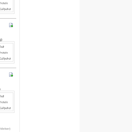
egne opskrifter i systemet.
For hver opskrift du opretter,
kvitterer vi med 30 dages gratis
adgang.
Engelsk version
g)
Vi er i gang med at oversætte alle
opskrifter til engelsk.
Besøg det engelske site her
Meal plan
Ny funktion
Skriv en privat note til en opskrift
)
.
Denne funktion finder du under
billedet på siden for hver opskrift.
Du skal være logget på for at
anvende denne funktion.
delser)