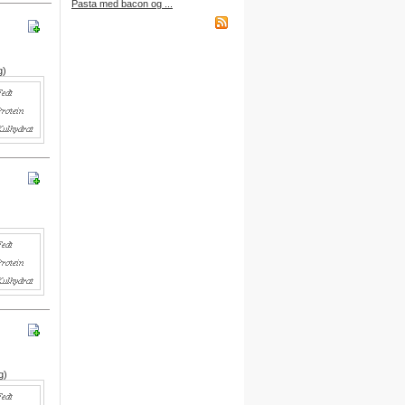
Pasta med bacon og ...
købt et abonnement.
g)
Indkøbsliste på WAP
Du kan få adgang til din
indkøbsliste fra din mobiltelefon
via WAP.
Adressen er:
http://wap.DitBrugernavn.
madopskrifter.nu
)
Indkøbsliste på mail
Du kan nu sende din indkøbsliste
til din egen mailboks.
Du finder denne funktion nederst
på indkøbslisten, når du er logget
på.
g)
Gratis adgang
Du kan få adgang til alle
funktioner ved at oprette dine