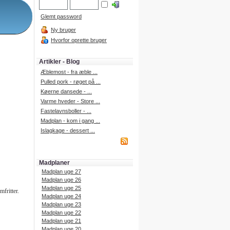
Glemt password
Ny bruger
Hvorfor oprette bruger
Artikler - Blog
Æblemost - fra æble ...
Pulled pork - røget på ...
Køerne dansede - ...
Varme hveder - Store ...
Fastelavnsboller - ...
Madplan - kom i gang ...
Islagkage - dessert ...
Madplaner
Madplan uge 27
Madplan uge 26
Madplan uge 25
fritter.
Madplan uge 24
Madplan uge 23
Madplan uge 22
Madplan uge 21
Madplan uge 20