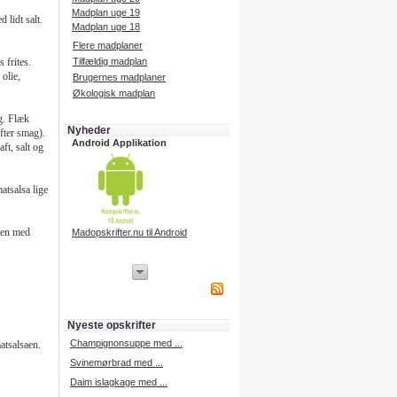
Madplan uge 19
 lidt salt.
Madplan uge 18
Flere madplaner
 frites.
Tilfældig madplan
olie,
Brugernes madplaner
Økologisk madplan
g. Flæk
Nyheder
fter smag).
Android Applikation
ft, salt og
atsalsa lige
men med
Madopskrifter.nu til Android
iPhone Applikation
iPhone applikation.
Hent vores iPhone applikation på
APP Store i dag.
Nyeste opskrifter
iPhone udvikling
Champignonsuppe med ...
matsalsaen.
Svinemørbrad med ...
Daim islagkage med ...