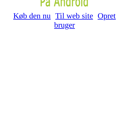
Køb den nu
Til web site
Opret
bruger