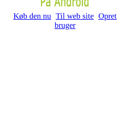
Køb den nu
Til web site
Opret
bruger