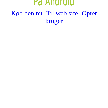
Køb den nu
Til web site
Opret
bruger