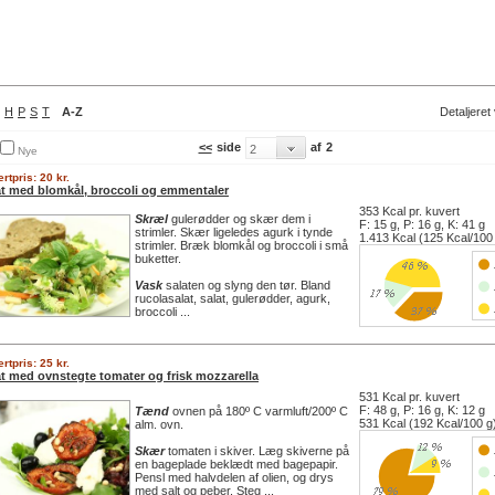
H
P
S
T
A-Z
Detaljeret
<<
side
af
2
Nye
rtpris: 20 kr.
at med blomkål, broccoli og emmentaler
353 Kcal pr. kuvert
Skræl
gulerødder og skær dem i
F: 15 g, P: 16 g, K: 41 g
strimler. Skær ligeledes agurk i tynde
1.413 Kcal (125 Kcal/100
strimler. Bræk blomkål og broccoli i små
buketter.
Vask
salaten og slyng den tør. Bland
rucolasalat, salat, gulerødder, agurk,
broccoli ...
rtpris: 25 kr.
at med ovnstegte tomater og frisk mozzarella
531 Kcal pr. kuvert
F: 48 g, P: 16 g, K: 12 g
Tænd
ovnen på 180º C varmluft/200º C
531 Kcal (192 Kcal/100 g
alm. ovn.
Skær
tomaten i skiver. Læg skiverne på
en bageplade beklædt med bagepapir.
Pensl med halvdelen af olien, og drys
med salt og peber. Steg ...