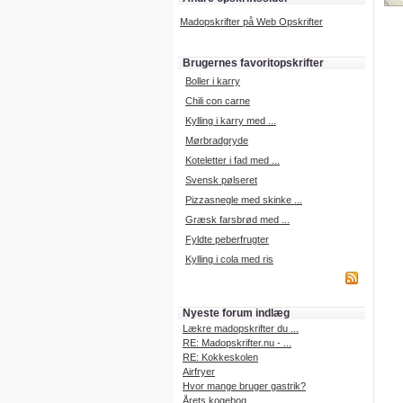
Madopskrifter på Web Opskrifter
Brugernes favoritopskrifter
Boller i karry
Chili con carne
Kylling i karry med ...
Mørbradgryde
Koteletter i fad med ...
Svensk pølseret
Pizzasnegle med skinke ...
Græsk farsbrød med ...
Fyldte peberfrugter
Kylling i cola med ris
Nyeste forum indlæg
Lækre madopskrifter du ...
RE: Madopskrifter.nu - ...
RE: Kokkeskolen
Airfryer
Hvor mange bruger gastrik?
Årets kogebog