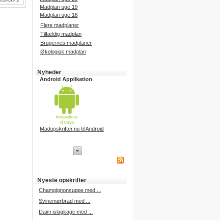
Madplan uge 19
Madplan uge 18
Flere madplaner
Tilfældig madplan
Brugernes madplaner
Økologisk madplan
Nyheder
Android Applikation
Madopskrifter.nu til Android
iPhone Applikation
iPhone applikation.
Hent vores iPhone applikation på
APP Store i dag.
Nyeste opskrifter
iPhone udvikling
Champignonsuppe med ...
Svinemørbrad med ...
Daim islagkage med ...