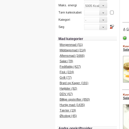
Maks. energi
Tøm køleskabet
Kategori
Søg
A
G
Mad kategorier
Morgenmad (51)
Kuve
Sal
Middagsmad (214)
Aftensmad (1666)
Salat (78)
Fedtfattig (427)
Fisk (224)
Grill (77)
Brød og Kager (191)
Højtider (92)
DDV (67)
Kuve
Sal
Billige opskrifter (850)
Hurtig mad (1435)
Tærter (19)
Økologi (45)
Andre opskriftssider