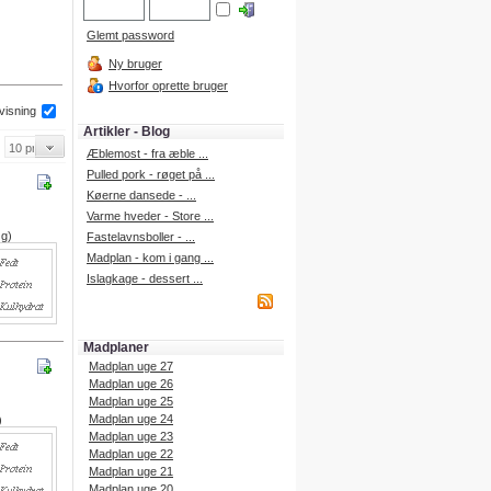
Glemt password
Ny bruger
Hvorfor oprette bruger
 visning
Artikler - Blog
Æblemost - fra æble ...
Pulled pork - røget på ...
Køerne dansede - ...
Varme hveder - Store ...
 g)
Fastelavnsboller - ...
Madplan - kom i gang ...
Islagkage - dessert ...
Madplaner
Madplan uge 27
Madplan uge 26
Madplan uge 25
Madplan uge 24
)
Madplan uge 23
Madplan uge 22
Madplan uge 21
Madplan uge 20