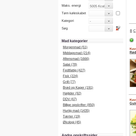
Maks. energi
Tøm køleskabet
Kategori
Søg
B
C
Mad kategorier
Morgenmad (51)
Kuve
Rød
Middagsmad (214)
Aftensmad (1666)
Salat (78)
Fedtfattig (427)
Fisk (224)
Grill (77)
Brød og Kager (191)
Højtider (92)
DDV (67)
Kuve
Gule
Billige opskrifter (850)
Hurtig mad (1435)
Tærter (19)
Økologi (45)
Andre opskriftssider