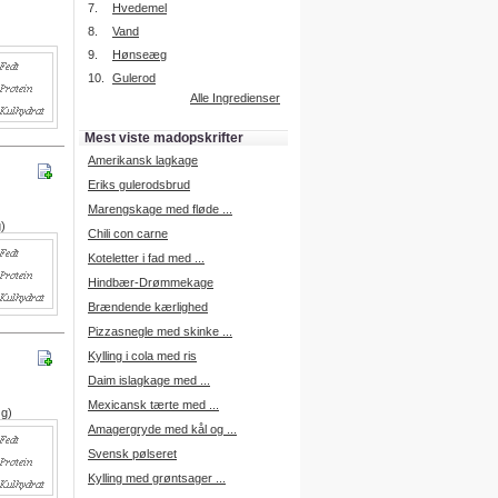
7.
Hvedemel
8.
Vand
9.
Hønseæg
Intelligent søgning
10.
Gulerod
Få foreslået opskrifter.
Alle Ingredienser
Madopskrifter.nu sætter igen
standarden for opskriftssøgning.
Mest viste madopskrifter
Prøv vores nye "Foreslå
opskrifter" funktion.
Amerikansk lagkage
Læs mere her.
Eriks gulerodsbrud
Marengskage med fløde ...
g)
Chili con carne
Mad Forum
Koteletter i fad med ...
Vi har nu oprettet et mad forum,
hvor i kan dele jeres erfaringer.
Hindbær-Drømmekage
Log på med dine oplysninger fra
Brændende kærlighed
Madopskrifter.nu.
Gå til forum
Pizzasnegle med skinke ...
Kylling i cola med ris
Daim islagkage med ...
Mexicansk tærte med ...
 g)
Indkøbsliste på SMS
Amagergryde med kål og ...
Du kan få tilsendt din indkøbsliste
Svensk pølseret
på SMS.
Kylling med grøntsager ...
For at benytte SMS funktionen,
skal du være logget på, og have