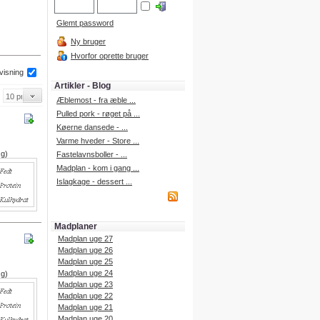
Glemt password
Ny bruger
Hvorfor oprette bruger
 visning
Artikler - Blog
Æblemost - fra æble ...
Pulled pork - røget på ...
Køerne dansede - ...
Varme hveder - Store ...
 g)
Fastelavnsboller - ...
Madplan - kom i gang ...
Islagkage - dessert ...
Madplaner
Madplan uge 27
Madplan uge 26
Madplan uge 25
Madplan uge 24
 g)
Madplan uge 23
Madplan uge 22
Madplan uge 21
Madplan uge 20