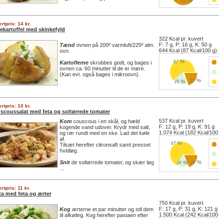
rtpris: 14 kr.
ekartoffel med skinkefyld
322 Kcal pr. kuvert
F: 7 g, P: 16 g, K: 50 g
Tænd
ovnen på 200º varmluft/225º alm.
644 Kcal (87 Kcal/100 g)
ovn.
Kartoflerne
skrubbes godt, og bages i
ovnen ca. 60 minutter til de er møre.
(Kan evt. også bages i mikroovn).
rtpris: 10 kr.
scoussalat med feta og soltørrede tomater
537 Kcal pr. kuvert
Kom
couscous i en skål, og hæld
F: 12 g, P: 19 g, K: 91 g
kogende vand udover. Krydr med salt,
1.074 Kcal (182 Kcal/100
og rør rundt med en ske. Lad det køle
af.
Tilsæt herefter citronsaft samt presset
hvidløg.
Snit
de soltørrede tomater, og skær løg
...
rtpris: 11 kr.
ta med feta og ærter
750 Kcal pr. kuvert
F: 17 g, P: 31 g, K: 121 g
Kog
ærterne et par minutter og stil dem
1.500 Kcal (242 Kcal/100
til afkøling. Kog herefter pastaen efter