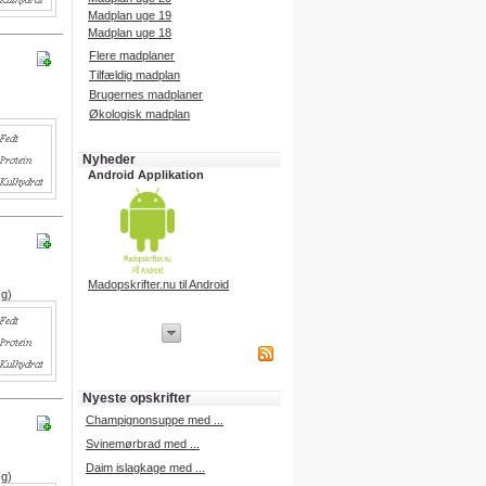
Madplan uge 19
Madplan uge 18
Flere madplaner
Tilfældig madplan
Brugernes madplaner
Økologisk madplan
Nyheder
Android Applikation
Madopskrifter.nu til Android
 g)
iPhone Applikation
iPhone applikation.
Hent vores iPhone applikation på
APP Store i dag.
Nyeste opskrifter
iPhone udvikling
Champignonsuppe med ...
Svinemørbrad med ...
Daim islagkage med ...
 g)