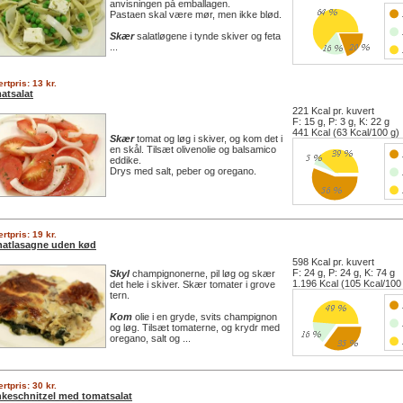
anvisningen på emballagen.
Pastaen skal være mør, men ikke blød.
Skær
salatløgene i tynde skiver og feta
...
rtpris: 13 kr.
atsalat
221 Kcal pr. kuvert
F: 15 g, P: 3 g, K: 22 g
441 Kcal (63 Kcal/100 g)
Skær
tomat og løg i skiver, og kom det i
en skål. Tilsæt olivenolie og balsamico
eddike.
Drys med salt, peber og oregano.
rtpris: 19 kr.
natlasagne uden kød
598 Kcal pr. kuvert
F: 24 g, P: 24 g, K: 74 g
Skyl
champignonerne, pil løg og skær
1.196 Kcal (105 Kcal/100
det hele i skiver. Skær tomater i grove
tern.
Kom
olie i en gryde, svits champignon
og løg. Tilsæt tomaterne, og krydr med
oregano, salt og ...
rtpris: 30 kr.
nkeschnitzel med tomatsalat