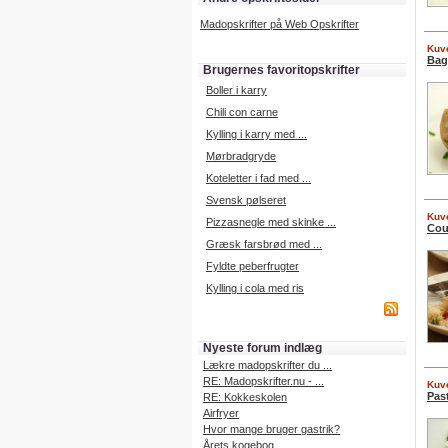
Madopskrifter på Web Opskrifter
Kuve
Bag
Brugernes favoritopskrifter
Boller i karry
Chili con carne
Kylling i karry med ...
Mørbradgryde
Koteletter i fad med ...
Svensk pølseret
Kuve
Pizzasnegle med skinke ...
Cou
Græsk farsbrød med ...
Fyldte peberfrugter
Kylling i cola med ris
Nyeste forum indlæg
Lækre madopskrifter du ...
RE: Madopskrifter.nu - ...
Kuve
Pas
RE: Kokkeskolen
Airfryer
Hvor mange bruger gastrik?
Årets kogebog