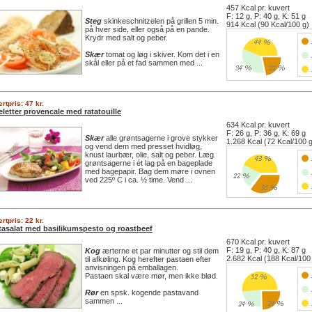
457 Kcal pr. kuvert
F: 12 g, P: 40 g, K: 51 g
Steg
skinkeschnitzelen på grillen 5 min.
914 Kcal (90 Kcal/100 g)
på hver side, eller også på en pande.
Krydr med salt og peber.
Skær
tomat og løg i skiver. Kom det i en
skål eller på et fad sammen med ...
rtpris: 47 kr.
eletter provencale med ratatouille
634 Kcal pr. kuvert
F: 26 g, P: 36 g, K: 69 g
Skær
alle grøntsagerne i grove stykker
1.268 Kcal (72 Kcal/100 
og vend dem med presset hvidløg,
knust laurbær, olie, salt og peber. Læg
grøntsagerne i ét lag på en bageplade
med bagepapir. Bag dem møre i ovnen
ved 225º C i ca. ½ time. Vend ...
rtpris: 22 kr.
tasalat med basilikumspesto og roastbeef
670 Kcal pr. kuvert
F: 19 g, P: 40 g, K: 87 g
Kog
ærterne et par minutter og stil dem
2.682 Kcal (188 Kcal/100
til afkøling. Kog herefter pastaen efter
anvisningen på emballagen.
Pastaen skal være mør, men ikke blød.
Rør
en spsk. kogende pastavand
sammen ...