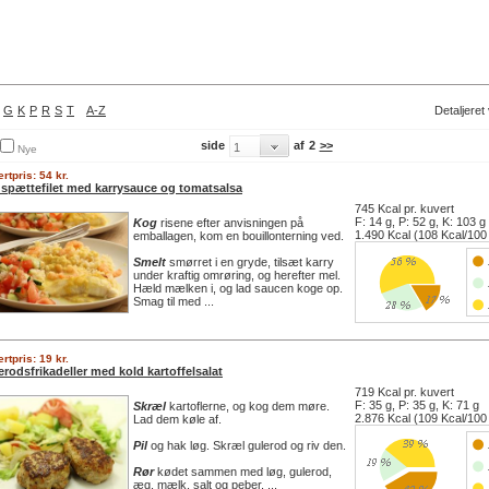
G
K
P
R
S
T
A-Z
Detaljeret
side
af
2
>>
Nye
rtpris: 54 kr.
spættefilet med karrysauce og tomatsalsa
745 Kcal pr. kuvert
F: 14 g, P: 52 g, K: 103 g
Kog
risene efter anvisningen på
1.490 Kcal (108 Kcal/100
emballagen, kom en bouillonterning ved.
Smelt
smørret i en gryde, tilsæt karry
under kraftig omrøring, og herefter mel.
Hæld mælken i, og lad saucen koge op.
Smag til med ...
rtpris: 19 kr.
rodsfrikadeller med kold kartoffelsalat
719 Kcal pr. kuvert
F: 35 g, P: 35 g, K: 71 g
Skræl
kartoflerne, og kog dem møre.
2.876 Kcal (109 Kcal/100
Lad dem køle af.
Pil
og hak løg. Skræl gulerod og riv den.
Rør
kødet sammen med løg, gulerod,
æg, mælk, salt og peber. ...