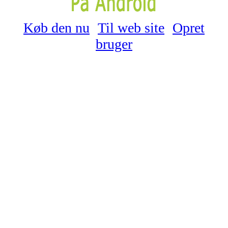
Køb den nu
Til web site
Opret
bruger