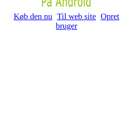
Køb den nu
Til web site
Opret
bruger