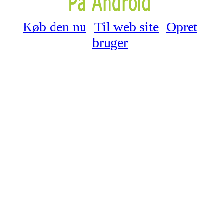
Køb den nu
Til web site
Opret
bruger