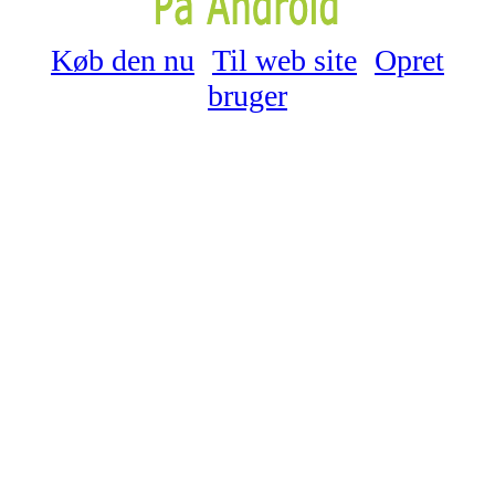
Køb den nu
Til web site
Opret
bruger