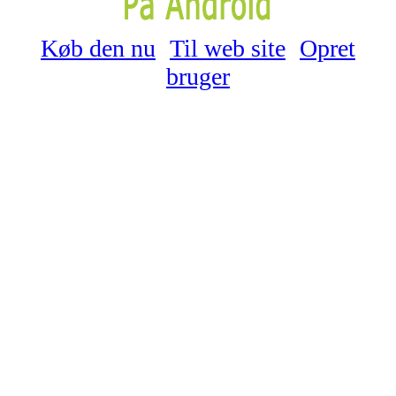
Køb den nu
Til web site
Opret
bruger