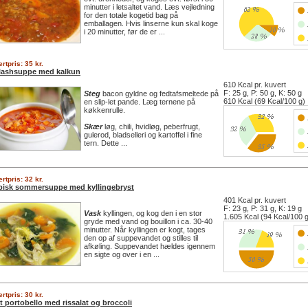
minutter i letsaltet vand. Læs vejledning
for den totale kogetid bag på
emballagen. Hvis linserne kun skal koge
i 20 minutter, før de er ...
rtpris: 35 kr.
lashsuppe med kalkun
610 Kcal pr. kuvert
F: 25 g, P: 50 g, K: 50 g
Steg
bacon gyldne og fedtafsmeltede på
610 Kcal (69 Kcal/100 g)
en slip-let pande. Læg ternene på
køkkenrulle.
Skær
løg, chili, hvidløg, peberfrugt,
gulerod, bladselleri og kartoffel i fine
tern. Dette ...
rtpris: 32 kr.
bisk sommersuppe med kyllingebryst
401 Kcal pr. kuvert
F: 23 g, P: 31 g, K: 19 g
Vask
kyllingen, og kog den i en stor
1.605 Kcal (94 Kcal/100 
gryde med vand og bouillon i ca. 30-40
minutter. Når kyllingen er kogt, tages
den op af suppevandet og stilles til
afkøling. Suppevandet hældes igennem
en sigte og over i en ...
rtpris: 30 kr.
t portobello med rissalat og broccoli