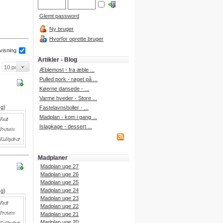
Glemt password
Ny bruger
Hvorfor oprette bruger
 visning
Artikler - Blog
Æblemost - fra æble ...
Pulled pork - røget på ...
Køerne dansede - ...
Varme hveder - Store ...
 g)
Fastelavnsboller - ...
Madplan - kom i gang ...
Islagkage - dessert ...
Madplaner
Madplan uge 27
Madplan uge 26
Madplan uge 25
Madplan uge 24
 g)
Madplan uge 23
Madplan uge 22
Madplan uge 21
Madplan uge 20