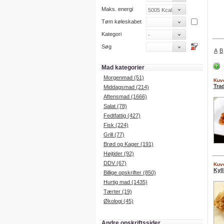
Maks. energi
Tøm køleskabet
Kategori
Søg
A
B
Mad kategorier
Morgenmad (51)
Kuve
Tra
Middagsmad (214)
Aftensmad (1666)
Salat (78)
Fedtfattig (427)
Fisk (224)
Grill (77)
Brød og Kager (191)
Højtider (92)
DDV (67)
Kuve
Kyl
Billige opskrifter (850)
Hurtig mad (1435)
Tærter (19)
Økologi (45)
Andre opskriftssider