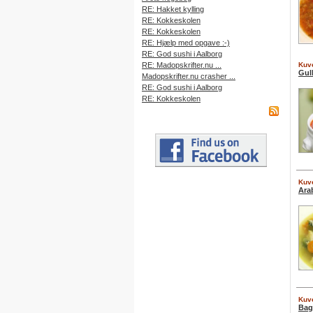
RE: Hakket kylling
RE: Kokkeskolen
RE: Kokkeskolen
RE: Hjælp med opgave :-)
RE: God sushi i Aalborg
RE: Madopskrifter.nu ...
Kuve
Gul
Madopskrifter.nu crasher ...
RE: God sushi i Aalborg
RE: Kokkeskolen
Kuve
Ara
Kuve
Bag