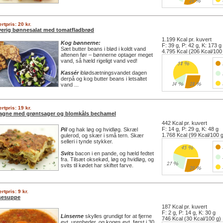
rtpris: 20 kr.
verig bønnesalat med tomatfladbrød
1.199 Kcal pr. kuvert
Kog bønnerne:
F: 39 g, P: 42 g, K: 173 g
Sæt butter beans i blød i koldt vand
4.795 Kcal (206 Kcal/100
aftenen før – bønnerne optager meget
vand, så hæld rigeligt vand ved!
Kassér
iblødsætningsvandet dagen
derpå og kog butter beans i letsaltet
vand ...
rtpris: 19 kr.
agne med grøntsager og blomkåls bechamel
442 Kcal pr. kuvert
F: 14 g, P: 29 g, K: 48 g
Pil
og hak løg og hvidløg. Skræl
1.768 Kcal (99 Kcal/100 
gulerod, og skær i små tern. Skær
selleri i tynde stykker.
Svits
bacon i en pande, og hæld fedtet
fra. Tilsæt oksekød, løg og hvidløg, og
svits til kødet har skiftet farve.
rtpris: 9 kr.
sesuppe
187 Kcal pr. kuvert
F: 2 g, P: 14 g, K: 30 g
Linserne
skylles grundigt for at fjerne
746 Kcal (30 Kcal/100 g)
evt. urenheder, og koges evt. først i 30