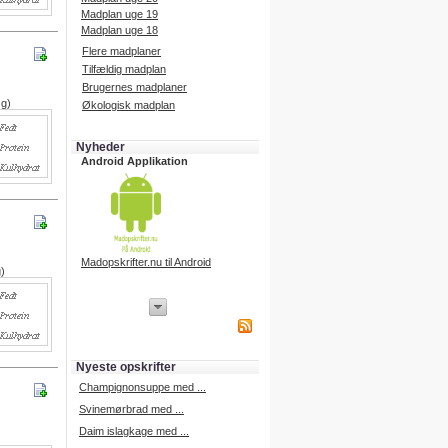
Madplan uge 19
Madplan uge 18
Flere madplaner
Tilfældig madplan
Brugernes madplaner
 g)
Økologisk madplan
Nyheder
Android Applikation
Madopskrifter.nu til Android
g)
iPhone Applikation
iPhone applikation.
Hent vores iPhone applikation på
APP Store i dag.
Nyeste opskrifter
iPhone udvikling
Champignonsuppe med ...
Svinemørbrad med ...
Daim islagkage med ...