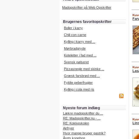
Madopskrifter på Web Opskrifter
Kuve
Far
Brugernes favoritopskrifter
Boller i karry
Chili con carne
Kylling i karry med ...
Mørbradgryde
Koteletter i fad med ...
Svensk pølseret
Kuve
Pizzasnegle med skinke ...
Las
Græsk farsbrød med ...
Fyldte peberfrugter
Kylling i cola med ris
Nyeste forum indlæg
Lækre madopskrifter du ...
RE: Madopskrifter.nu - ...
Kuve
Lin
RE: Kokkeskolen
Airfryer
Hvor mange bruger gastrik?
Årets kogebog