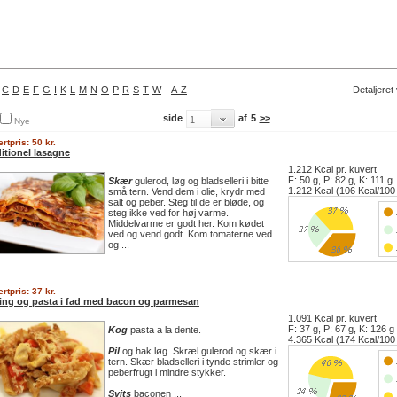
C
D
E
F
G
I
K
L
M
N
O
P
R
S
T
W
A-Z
Detaljeret
side
af
5
>>
Nye
rtpris: 50 kr.
ditionel lasagne
1.212 Kcal pr. kuvert
F: 50 g, P: 82 g, K: 111 g
Skær
gulerod, løg og bladselleri i bitte
1.212 Kcal (106 Kcal/100
små tern. Vend dem i olie, krydr med
salt og peber. Steg til de er bløde, og
steg ikke ved for høj varme.
Middelvarme er godt her. Kom kødet
ved og vend godt. Kom tomaterne ved
og ...
rtpris: 37 kr.
ling og pasta i fad med bacon og parmesan
1.091 Kcal pr. kuvert
F: 37 g, P: 67 g, K: 126 g
Kog
pasta a la dente.
4.365 Kcal (174 Kcal/100
Pil
og hak løg. Skræl gulerod og skær i
tern. Skær bladselleri i tynde strimler og
peberfrugt i mindre stykker.
Svits
baconen ...