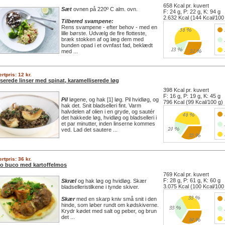
658 Kcal pr. kuvert
Sæt
ovnen på 220º C alm. ovn.
F: 24 g, P: 22 g, K: 94 g
2.632 Kcal (144 Kcal/100
Tilbered svampene:
Rens svampene - efter behov - med en
lille børste. Udvælg de fire flotteste,
bræk stokken af og læg dem med
bunden opad i et ovnfast fad, beklædt
med ...
rtpris: 12 kr.
iserede linser med spinat, karamelliserede løg
398 Kcal pr. kuvert
F: 16 g, P: 19 g, K: 45 g
Pil
løgene, og hak [1] løg. Pil hvidløg, og
796 Kcal (99 Kcal/100 g)
hak det. Snit bladselleri fint. Varm
halvdelen af olien i en gryde, og sautér
det hakkede løg, hvidløg og bladselleri i
et par minutter, inden linserne kommes
ved. Lad det sautere ...
rtpris: 36 kr.
o buco med kartoffelmos
769 Kcal pr. kuvert
F: 28 g, P: 61 g, K: 60 g
Skræl
og hak løg og hvidløg. Skær
3.075 Kcal (100 Kcal/100
bladselleristilkene i tynde skiver.
Skær
med en skarp kniv små snit i den
hinde, som løber rundt om kødskiverne.
Krydr kødet med salt og peber, og brun
det ...