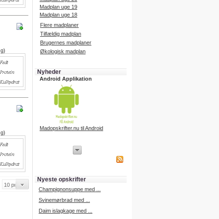
Madplan uge 19
Madplan uge 18
Flere madplaner
Tilfældig madplan
Brugernes madplaner
 g)
Økologisk madplan
Nyheder
Android Applikation
Madopskrifter.nu til Android
 g)
iPhone Applikation
iPhone applikation.
Hent vores iPhone applikation på
APP Store i dag.
Nyeste opskrifter
iPhone udvikling
Champignonsuppe med ...
Svinemørbrad med ...
Daim islagkage med ...