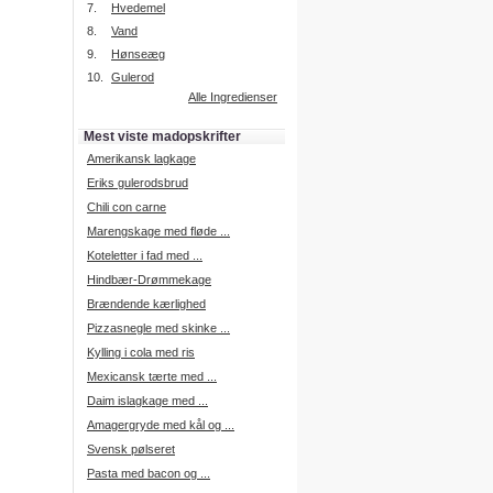
7.
Hvedemel
8.
Vand
9.
Hønseæg
Intelligent søgning
10.
Gulerod
Få foreslået opskrifter.
Alle Ingredienser
Madopskrifter.nu sætter igen
standarden for opskriftssøgning.
Mest viste madopskrifter
Prøv vores nye "Foreslå
opskrifter" funktion.
Amerikansk lagkage
Læs mere her.
Eriks gulerodsbrud
Chili con carne
Marengskage med fløde ...
Mad Forum
Koteletter i fad med ...
Vi har nu oprettet et mad forum,
hvor i kan dele jeres erfaringer.
Hindbær-Drømmekage
Log på med dine oplysninger fra
Brændende kærlighed
Madopskrifter.nu.
Gå til forum
Pizzasnegle med skinke ...
Kylling i cola med ris
Mexicansk tærte med ...
Daim islagkage med ...
Indkøbsliste på SMS
Amagergryde med kål og ...
Du kan få tilsendt din indkøbsliste
Svensk pølseret
på SMS.
Pasta med bacon og ...
For at benytte SMS funktionen,
skal du være logget på, og have