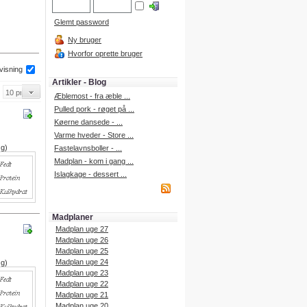
Glemt password
Ny bruger
Hvorfor oprette bruger
 visning
Artikler - Blog
Æblemost - fra æble ...
Pulled pork - røget på ...
Køerne dansede - ...
Varme hveder - Store ...
 g)
Fastelavnsboller - ...
Madplan - kom i gang ...
Islagkage - dessert ...
Madplaner
Madplan uge 27
Madplan uge 26
Madplan uge 25
Madplan uge 24
 g)
Madplan uge 23
Madplan uge 22
Madplan uge 21
Madplan uge 20