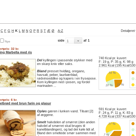
C
F
G
H
K
L
M
N
O
P
R
S
T
Æ
Ø
A-Z
Detaljeret
side
af
1
Nye
rtpris: 32 kr.
ing Marbella med ris
740 Kcal pr. kuvert
Del
kyllingen i passende stykker med
F: 19 g, P: 35 g, K: 98 g
en skarp kniv eller saks.
2.961 Kcal (195 Kcal/100
Bland
presset hvidløg, oregano,
havsalt, peber, laurbærblad,
rødvinseddike og kapers i en frysepose.
Kom kyllingen ned i posen, og fordel
marinaden ...
rtpris: 6 kr.
elbrød med brun farin og glasur
591 Kcal pr. kuvert
Opløs
gæren i lunken vand. Tilsæt [2]
F: 24 g, P: 11 g, K: 83 g
af æggene.
4.728 Kcal (337 Kcal/100
Smelt
halvdelen af smørret (den anden
halvdel af smørret skal bruges til
kanelblandingen), og lad det køle lidt af.
Bland den smeltede smør sammen med