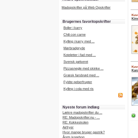
Madopskrifter på Web Opskrifter
Kuve
Kin
Brugernes favoritopskrifter
Boller i karry
Chili con carne
Kylling i karry med ...
Mørbradgryde
Koteletter i fad med ...
Svensk pølseret
Kuve
Pizzasnegle med skinke ...
Kar
Græsk farsbrød med ...
Fyldte peberfrugter
Kylling i cola med ris
Nyeste forum indlæg
Lækre madopskrifter du ...
RE: Madopskrifter.nu - ...
RE: Kokkeskolen
Airfryer
Hvor mange bruger gastrik?
Årets kogebog