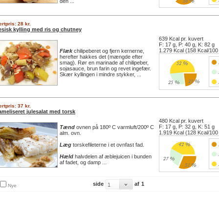
den ...
rtpris: 28 kr.
esisk kylling med ris og chutney
639 Kcal pr. kuvert
F: 17 g, P: 40 g, K: 82 g
1.279 Kcal (158 Kcal/100
Flæk
chilipeberet og fjern kernerne,
herefter hakkes det (mængde efter
smag). Rør en marinade af chilipeber,
sojasauce, brun farin og revet ingefær.
Skær kyllingen i mindre stykker, ...
rtpris: 37 kr.
ameliseret julesalat med torsk
480 Kcal pr. kuvert
F: 17 g, P: 32 g, K: 51 g
Tænd
ovnen på 180º C varmluft/200º C
1.919 Kcal (128 Kcal/100
alm. ovn.
Læg
torskefileterne i et ovnfast fad.
Hæld
halvdelen af æblejuicen i bunden
af fadet, og damp ...
side
af
1
Nye