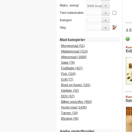
Maks. energi
Tøm køleskabet
Kategori
Søg
A
B
Mad kategorier
Morgenmad (51)
Kuve
Kyll
Middagsmad (214)
Aftensmad (1666)
Salat (78)
Fedtfattig (427)
Fisk (224)
Grill (77)
Brød og Kager (191)
Højtider (92)
DDV (67)
Kuve
Kan
Billige opskrifter (850)
Hurtig mad (1435)
Tærter (19)
Økologi (45)
Andre opskriftssider