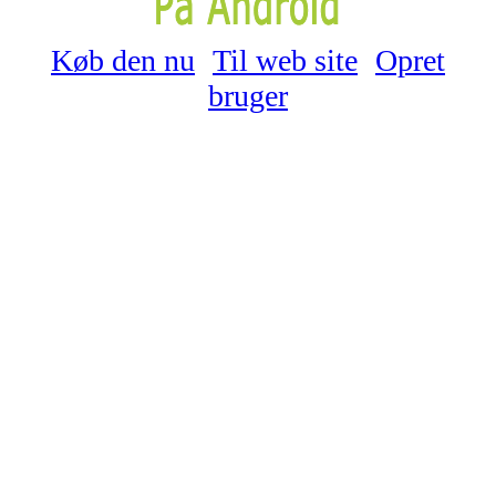
Køb den nu
Til web site
Opret
bruger