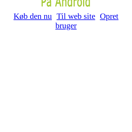
Køb den nu
Til web site
Opret
bruger