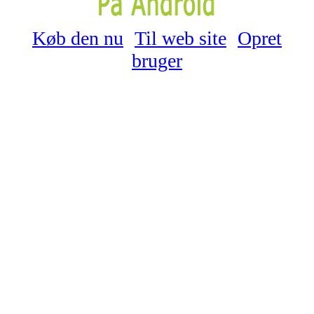
Køb den nu
Til web site
Opret
bruger