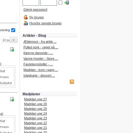
Glemt password
Ny bruger
Hvorfor oprette bruger
 visning
Artikler - Blog
Æblemost - fra æble ...
Pulled pork - røget på ...
Køerne dansede - ...
Varme hveder - Store ...
g)
Fastelavnsboller - ...
Madplan - kom i gang ...
Islagkage - dessert ...
Madplaner
Madplan uge 27
Madplan uge 26
Madplan uge 25
Madplan uge 24
 g)
Madplan uge 23
Madplan uge 22
Madplan uge 21
Madplan uge 20