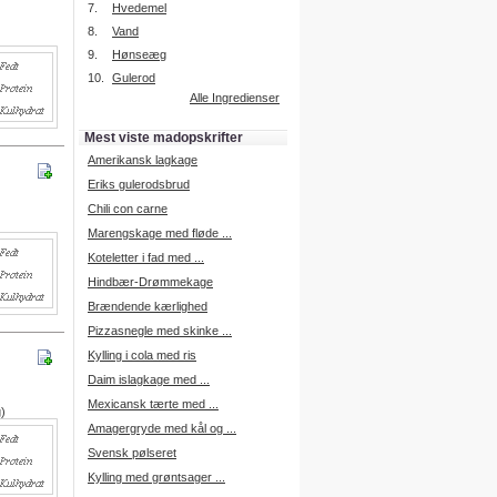
7.
Hvedemel
8.
Vand
9.
Hønseæg
Intelligent søgning
10.
Gulerod
Få foreslået opskrifter.
Alle Ingredienser
Madopskrifter.nu sætter igen
standarden for opskriftssøgning.
Mest viste madopskrifter
Prøv vores nye "Foreslå
opskrifter" funktion.
Amerikansk lagkage
Læs mere her.
Eriks gulerodsbrud
Chili con carne
Marengskage med fløde ...
Mad Forum
Koteletter i fad med ...
Vi har nu oprettet et mad forum,
hvor i kan dele jeres erfaringer.
Hindbær-Drømmekage
Log på med dine oplysninger fra
Brændende kærlighed
Madopskrifter.nu.
Gå til forum
Pizzasnegle med skinke ...
Kylling i cola med ris
Daim islagkage med ...
Mexicansk tærte med ...
g)
Indkøbsliste på SMS
Amagergryde med kål og ...
Du kan få tilsendt din indkøbsliste
Svensk pølseret
på SMS.
Kylling med grøntsager ...
For at benytte SMS funktionen,
skal du være logget på, og have