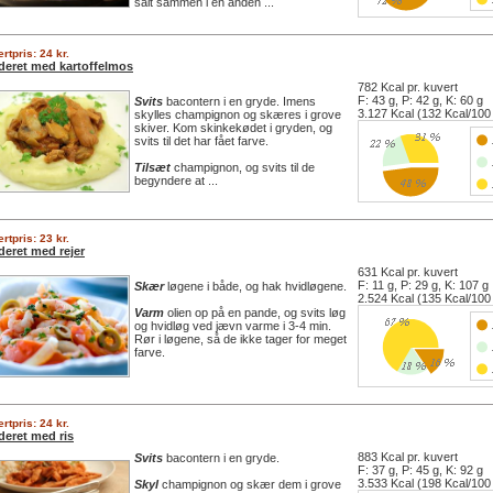
salt sammen i en anden ...
rtpris: 24 kr.
deret med kartoffelmos
782 Kcal pr. kuvert
F: 43 g, P: 42 g, K: 60 g
Svits
bacontern i en gryde. Imens
3.127 Kcal (132 Kcal/100
skylles champignon og skæres i grove
skiver. Kom skinkekødet i gryden, og
svits til det har fået farve.
Tilsæt
champignon, og svits til de
begyndere at ...
rtpris: 23 kr.
deret med rejer
631 Kcal pr. kuvert
F: 11 g, P: 29 g, K: 107 g
Skær
løgene i både, og hak hvidløgene.
2.524 Kcal (135 Kcal/100
Varm
olien op på en pande, og svits løg
og hvidløg ved jævn varme i 3-4 min.
Rør i løgene, så de ikke tager for meget
farve.
rtpris: 24 kr.
deret med ris
883 Kcal pr. kuvert
Svits
bacontern i en gryde.
F: 37 g, P: 45 g, K: 92 g
3.533 Kcal (198 Kcal/100
Skyl
champignon og skær dem i grove