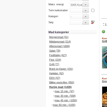
Maks. energi
Tøm køleskabet
Kategori
Søg
"
1
Mad kategorier
Morgenmad (51)
Kuve
Gri
Middagsmad (214)
Aftensmad (1666)
Salat (78)
Fedtfattig (427)
Fisk (224)
Grill (77)
Brød og Kager (191)
Højtider (92)
DDV (67)
Kuve
Gro
Billige opskrifter (850)
Hurtig mad (1435)
max 15 min. (97)
max 30 min. (558)
max 45 min. (1055)
max 60 min. (1435)