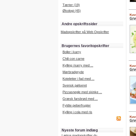
Tærter (19)
Økologi (45)
Kuve
Gry
Andre opskriftssider
Madopskrifter på Web Opskrifter
Brugernes favoritopskrifter
Boller i karry
Chili con carne
Kylling i karry med ...
Kuve
Gry
Mørbradgryde
Koteletter i fad med ...
Svensk pølseret
Pizzasnegle med skinke ...
Græsk farsbrød med ...
Fyldte peberfrugter
Kylling i cola med ris
Kuve
Gry
Nyeste forum indlæg
Lækre madopskrifter du ...