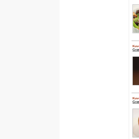
Kuve
Græ
Kuve
Græ