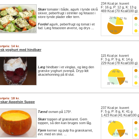
234 Kcal pr. kuvert
F: 16 g, P: 12 g, K: 13 g
Skær
tomater i både, agurk i tynde skrå
469 Kcal (70 Kcal/100 g)
skiver, peberfrugt i strimler og fetaost i
store tynde plader eller tern.
Fordel
agurk, peberfrugt og tomat i et
fad. Læg fetaosten øverst, og drys ...
rtpris: 14 kr.
sk yoghurt med hindbær
115 Kcal pr. kuvert
F: 3 g, P: 9 g, K: 14 g
229 Kcal (78 Kcal/100 g)
Læg
hindbær i et vinglas, og læg den
græske yoghurt ovenpå. Dryp lidt
akaciehonning på til slut.
rtpris: 18 kr.
skar-Appelsin Suppe
237 Kcal pr. kuvert
F: 5 g, P: 8 g, K: 41 g
Tænd
ovnwn på 175º.
1.423 Kcal (41 Kcal/100 
Skær
toppen af græskaret. Gem
toppen, så den kan bruges som låg.
Fjern
kerner og pulp fra græskarret,
evt. med en ske. ...