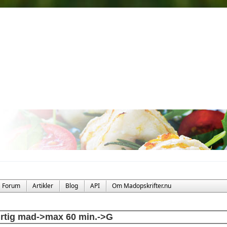
Forum
Artikler
Blog
API
Om Madopskrifter.nu
rtig mad->max 60 min.->G