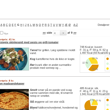
A
B
C
D
E
F
G
H
I
J
K
L
M
N
O
P
R
S
T
U
V
W
Y
Æ
Ø
A-Z
Detaljeret
<<
side
af
9
>>
Nye
rtpris: 41 kr.
llstegte skinkespid med pesto og grill-tomater
748 Kcal pr. kuvert
F: 31 g, P: 59 g, K: 62 g
Tænd
for grillen. Læg spiddene i koldt
1.497 Kcal (93 Kcal/100 
vand.
Kog
kartoflerne hvis de ikke er kogte.
Rør
kvark eller et andet surmælks-
produkt med sennep og ...
rtpris: 8 kr.
ve madpandekager
485 Kcal pr. stk.
Smelt
smør på en pande ved svag
F: 40 g, P: 11 g, K: 23 g
varme sammen med olie, til smørret
1.941 Kcal (278 Kcal/100
netop er smeltet.
Slå
æggene ud i en stor skål.
Bland
fuldkornshvedemel, hvedemel og