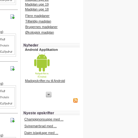
Madplan uge 19
Madplan uge 18
Flere madplaner
Tilfældig madplan
Brugernes madplaner
 g)
Økologisk madplan
Nyheder
Android Applikation
Madopskrifter.nu til Android
 g)
iPhone Applikation
iPhone applikation.
Hent vores iPhone applikation på
APP Store i dag.
Nyeste opskrifter
iPhone udvikling
Champignonsuppe med ...
Svinemørbrad med ...
Daim islagkage med ...
 g)