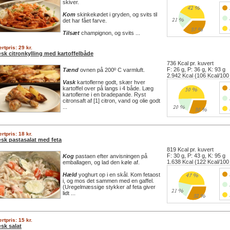
skiver.
Kom
skinkekødet i gryden, og svits til
det har fået farve.
Tilsæt
champignon, og svits ...
rtpris: 29 kr.
sk citronkylling med kartoffelbåde
736 Kcal pr. kuvert
F: 26 g, P: 36 g, K: 93 g
Tænd
ovnen på 200º C varmluft.
2.942 Kcal (106 Kcal/100
Vask
kartoflerne godt, skær hver
kartoffel over på langs i 4 både. Læg
kartoflerne i en bradepande. Ryst
citronsaft af [1] citron, vand og olie godt
...
rtpris: 18 kr.
sk pastasalat med feta
819 Kcal pr. kuvert
F: 30 g, P: 43 g, K: 95 g
Kog
pastaen efter anvisningen på
1.638 Kcal (122 Kcal/100
emballagen, og lad den køle af.
Hæld
yoghurt op i en skål. Kom fetaost
i, og mos det sammen med en gaffel.
(Uregelmæssige stykker af feta giver
lidt ...
rtpris: 15 kr.
sk salat