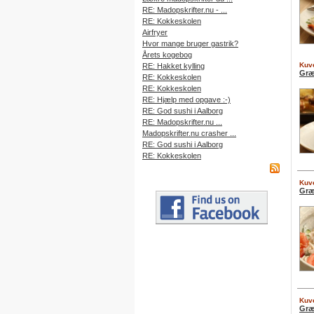
RE: Madopskrifter.nu - ...
RE: Kokkeskolen
Airfryer
Hvor mange bruger gastrik?
Årets kogebog
Kuve
RE: Hakket kylling
Græ
RE: Kokkeskolen
RE: Kokkeskolen
RE: Hjælp med opgave :-)
RE: God sushi i Aalborg
RE: Madopskrifter.nu ...
Madopskrifter.nu crasher ...
RE: God sushi i Aalborg
RE: Kokkeskolen
Kuve
Græ
Kuve
Græ