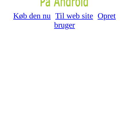
Køb den nu
Til web site
Opret
bruger