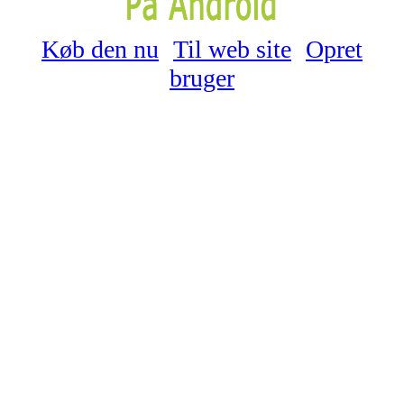
Køb den nu
Til web site
Opret
bruger