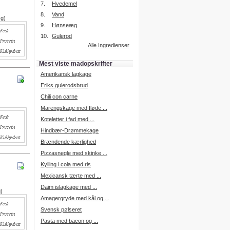
7.
Hvedemel
8.
Vand
 g)
9.
Hønseæg
Intelligent søgning
10.
Gulerod
Få foreslået opskrifter.
Alle Ingredienser
Madopskrifter.nu sætter igen
standarden for opskriftssøgning.
Mest viste madopskrifter
Prøv vores nye "Foreslå
opskrifter" funktion.
Amerikansk lagkage
Læs mere her.
Eriks gulerodsbrud
Chili con carne
Marengskage med fløde ...
Mad Forum
Koteletter i fad med ...
Vi har nu oprettet et mad forum,
hvor i kan dele jeres erfaringer.
Hindbær-Drømmekage
Log på med dine oplysninger fra
Brændende kærlighed
Madopskrifter.nu.
Gå til forum
Pizzasnegle med skinke ...
Kylling i cola med ris
Mexicansk tærte med ...
Daim islagkage med ...
g)
Indkøbsliste på SMS
Amagergryde med kål og ...
Du kan få tilsendt din indkøbsliste
Svensk pølseret
på SMS.
Pasta med bacon og ...
For at benytte SMS funktionen,
skal du være logget på, og have