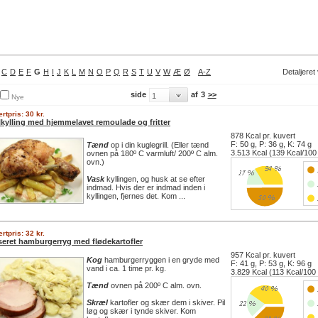
C
D
E
F
G
H
I
J
K
L
M
N
O
P
Q
R
S
T
U
V
W
Æ
Ø
A-Z
Detaljeret
side
af
3
>>
Nye
rtpris: 30 kr.
llkylling med hjemmelavet remoulade og fritter
878 Kcal pr. kuvert
F: 50 g, P: 36 g, K: 74 g
Tænd
op i din kuglegrill. (Eller tænd
3.513 Kcal (139 Kcal/100
ovnen på 180º C varmluft/ 200º C alm.
ovn.)
Vask
kyllingen, og husk at se efter
indmad. Hvis der er indmad inden i
kyllingen, fjernes det. Kom ...
rtpris: 32 kr.
seret hamburgerryg med flødekartofler
957 Kcal pr. kuvert
Kog
hamburgerryggen i en gryde med
F: 41 g, P: 53 g, K: 96 g
vand i ca. 1 time pr. kg.
3.829 Kcal (113 Kcal/100
Tænd
ovnen på 200º C alm. ovn.
Skræl
kartofler og skær dem i skiver. Pil
løg og skær i tynde skiver. Kom