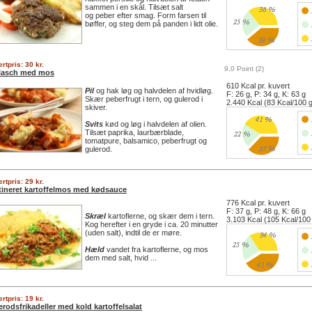
sammen i en skål. Tilsæt salt
og peber efter smag. Form farsen til
bøffer, og steg dem på panden i lidt olie.
rtpris: 30 kr.
9,0 Point (2)
lasch med mos
610 Kcal pr. kuvert
Pil
og hak løg og halvdelen af hvidløg.
F: 26 g, P: 34 g, K: 63 g
Skær peberfrugt i tern, og gulerod i
2.440 Kcal (83 Kcal/100 
skiver.
Svits
kød og løg i halvdelen af olien.
Tilsæt paprika, laurbærblade,
tomatpure, balsamico, peberfrugt og
gulerod.
rtpris: 29 kr.
tineret kartoffelmos med kødsauce
776 Kcal pr. kuvert
F: 37 g, P: 48 g, K: 66 g
Skræl
kartoflerne, og skær dem i tern.
3.103 Kcal (105 Kcal/100
Kog herefter i en gryde i ca. 20 minutter
(uden salt), indtil de er møre.
Hæld
vandet fra kartoflerne, og mos
dem med salt, hvid ...
rtpris: 19 kr.
rodsfrikadeller med kold kartoffelsalat