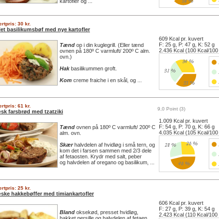
kartofler og ...
rtpris: 30 kr.
llet basilikumsbøf med nye kartofler
609 Kcal pr. kuvert
F: 25 g, P: 47 g, K: 52 g
Tænd
op i din kuglegrill. (Eller tænd
2.436 Kcal (100 Kcal/100
ovnen på 180º C varmluft/ 200º C alm.
ovn.)
Hak
basilikummen groft.
Kom
creme fraiche i en skål, og ...
rtpris: 61 kr.
9,0 Point (3)
sk farsbrød med tzatziki
1.009 Kcal pr. kuvert
F: 54 g, P: 70 g, K: 66 g
Tænd
ovnen på 180º C varmluft/ 200º C
4.035 Kcal (105 Kcal/100
alm. ovn.
Skær
halvdelen af hvidløg i små tern, og
kom det i farsen sammen med 2/3 dele
af fetaosten. Krydr med salt, peber
og halvdelen af oregano og basilikum, ...
rtpris: 25 kr.
ske hakkebøffer med timiankartofler
606 Kcal pr. kuvert
F: 27 g, P: 39 g, K: 54 g
Bland
oksekød, presset hvidløg,
2.423 Kcal (110 Kcal/100
hakket persille og halvdelen af fetaen