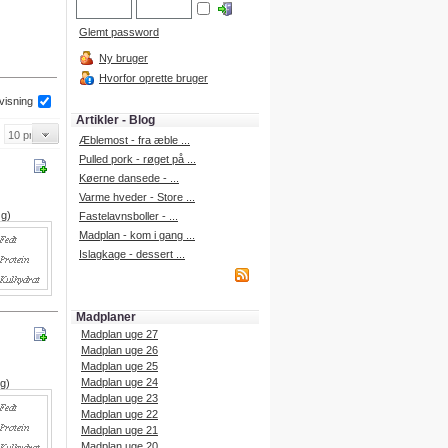
Glemt password
Ny bruger
Hvorfor oprette bruger
 visning
Artikler - Blog
Æblemost - fra æble ...
Pulled pork - røget på ...
Køerne dansede - ...
Varme hveder - Store ...
 g)
Fastelavnsboller - ...
Madplan - kom i gang ...
Islagkage - dessert ...
Madplaner
Madplan uge 27
Madplan uge 26
Madplan uge 25
Madplan uge 24
 g)
Madplan uge 23
Madplan uge 22
Madplan uge 21
Madplan uge 20