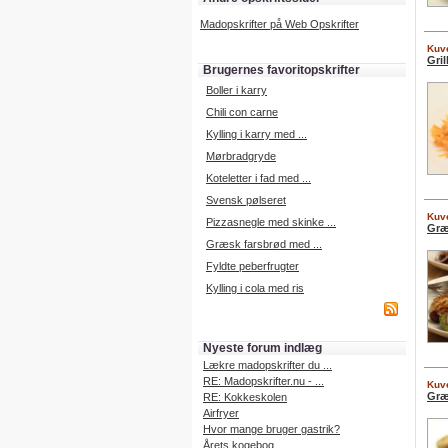
Madopskrifter på Web Opskrifter
Kuve
Gri
Brugernes favoritopskrifter
Boller i karry
Chili con carne
Kylling i karry med ...
Mørbradgryde
Koteletter i fad med ...
Svensk pølseret
Kuve
Pizzasnegle med skinke ...
Græ
Græsk farsbrød med ...
Fyldte peberfrugter
Kylling i cola med ris
Nyeste forum indlæg
Lækre madopskrifter du ...
RE: Madopskrifter.nu - ...
Kuve
Græ
RE: Kokkeskolen
Airfryer
Hvor mange bruger gastrik?
Årets kogebog