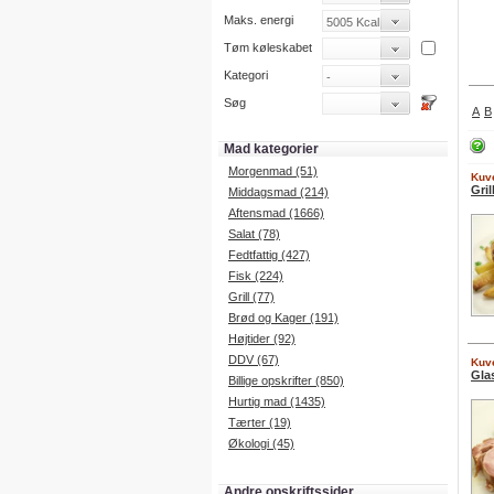
Maks. energi
Tøm køleskabet
Kategori
Søg
A
B
Mad kategorier
Morgenmad (51)
Kuve
Gri
Middagsmad (214)
Aftensmad (1666)
Salat (78)
Fedtfattig (427)
Fisk (224)
Grill (77)
Brød og Kager (191)
Højtider (92)
DDV (67)
Kuve
Gla
Billige opskrifter (850)
Hurtig mad (1435)
Tærter (19)
Økologi (45)
Andre opskriftssider