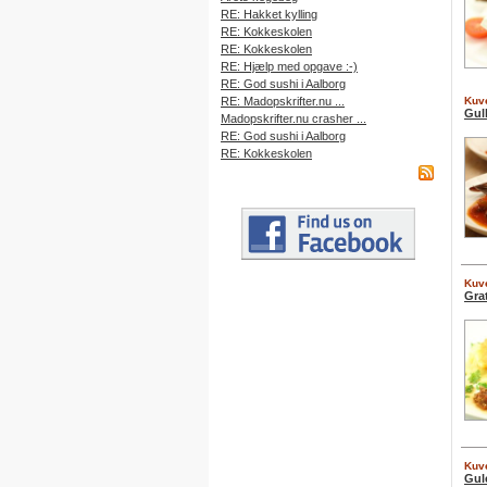
RE: Hakket kylling
RE: Kokkeskolen
RE: Kokkeskolen
RE: Hjælp med opgave :-)
RE: God sushi i Aalborg
RE: Madopskrifter.nu ...
Kuve
Gul
Madopskrifter.nu crasher ...
RE: God sushi i Aalborg
RE: Kokkeskolen
Kuve
Gra
Kuve
Gule