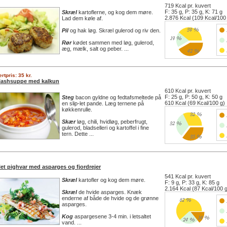
719 Kcal pr. kuvert
F: 35 g, P: 35 g, K: 71 g
Skræl
kartoflerne, og kog dem møre.
2.876 Kcal (109 Kcal/100
Lad dem køle af.
Pil
og hak løg. Skræl gulerod og riv den.
Rør
kødet sammen med løg, gulerod,
æg, mælk, salt og peber. ...
rtpris: 35 kr.
lashsuppe med kalkun
610 Kcal pr. kuvert
F: 25 g, P: 50 g, K: 50 g
Steg
bacon gyldne og fedtafsmeltede på
610 Kcal (69 Kcal/100 g)
en slip-let pande. Læg ternene på
køkkenrulle.
Skær
løg, chili, hvidløg, peberfrugt,
gulerod, bladselleri og kartoffel i fine
tern. Dette ...
let pighvar med asparges og fjordrejer
541 Kcal pr. kuvert
Skræl
kartofler og kog dem møre.
F: 9 g, P: 33 g, K: 85 g
2.164 Kcal (87 Kcal/100 
Skræl
de hvide asparges. Knæk
enderne af både de hvide og de grønne
asparges.
Kog
aspargesene 3-4 min. i letsaltet
vand. ...