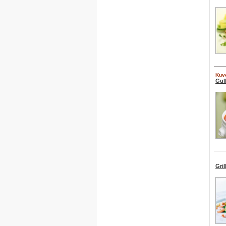
Kuve
Gul
Gril