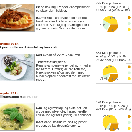
775 Kcal pr. kuvert
F: 29 g, P: 50 g, K: 81 g
Pil
og hak løg. Rengør champignoner ,
1.550 Kcal (94 Kcal/100 
og skær dem i skiver.
Brun
kødet i en gryde med rapsolie,
hæld herefter kødet over i en dyb
tallerken. Kom løg og champignoner i
gryden og svits 3-5 minutter under ...
rtpris: 30 kr.
t portobello med rissalat og broccoli
658 Kcal pr. kuvert
Sæt
ovnen på 220º C alm. ovn.
F: 24 g, P: 22 g, K: 94 g
2.632 Kcal (144 Kcal/100
Tilbered svampene:
Rens svampene - efter behov - med en
lille børste. Udvælg de fire flotteste,
bræk stokken af og læg dem med
bunden opad i et ovnfast fad, beklædt
med ...
rtpris: 19 kr.
ilikumsuppe med nudler
490 Kcal pr. kuvert
F: 15 g, P: 9 g, K: 80 g
Hak
løg og hvidløg, og svits det i en
979 Kcal (91 Kcal/100 g)
gryde med olivenolie. Tilsæt herefter
chilisauce og svits yderlig 30 sekunder.
Kom
vand, basilikum, salt og peber i
gryden, og lad det småkoge i ...