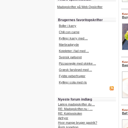
Madopskrifter på Web Opskrifter
Kuve
Bur
Brugernes favoritopskrifter
Boller i karry
Chili con carne
Kylling i karry med ...
Mørbradgryde
Koteletter i fad med ...
Svensk pølseret
Kuve
Pizzasnegle med skinke ...
Bagt
Græsk farsbrød med ...
Fyldte peberfrugter
Kylling i cola med ris
Nyeste forum indlæg
Lækre madopskrifter du ...
RE: Madopskrifter.nu - ...
Kuve
Bøf
RE: Kokkeskolen
Airfryer
Hvor mange bruger gastrik?
Årets kogebog