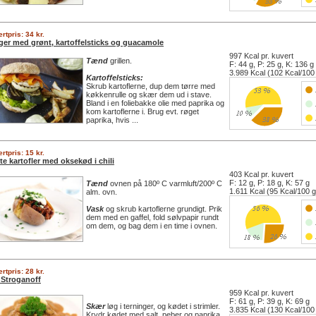
rtpris: 34 kr.
ger med grønt, kartoffelsticks og guacamole
997 Kcal pr. kuvert
Tænd
grillen.
F: 44 g, P: 25 g, K: 136 g
3.989 Kcal (102 Kcal/100
Kartoffelsticks:
Skrub kartoflerne, dup dem tørre med
køkkenrulle og skær dem ud i stave.
Bland i en foliebakke olie med paprika og
kom kartoflerne i. Brug evt. røget
paprika, hvis ...
rtpris: 15 kr.
e kartofler med oksekød i chili
403 Kcal pr. kuvert
F: 12 g, P: 18 g, K: 57 g
Tænd
ovnen på 180º C varmluft/200º C
1.611 Kcal (95 Kcal/100 g
alm. ovn.
Vask
og skrub kartoflerne grundigt. Prik
dem med en gaffel, fold sølvpapir rundt
om dem, og bag dem i en time i ovnen.
rtpris: 28 kr.
 Stroganoff
959 Kcal pr. kuvert
F: 61 g, P: 39 g, K: 69 g
Skær
løg i terninger, og kødet i strimler.
3.835 Kcal (130 Kcal/100
Krydr kødet med salt, peber og paprika.