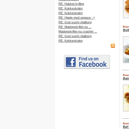
RE: Hakket kylling
RE: Kokkeskolen
RE: Kokkeskolen
RE: Hjælp med opgave :-)
RE: God sushi i Aalborg
RE: Madopskrifter.nu ...
Kuve
Boll
Madopskrifter.nu crasher ...
RE: God sushi i Aalborg
RE: Kokkeskolen
Kuve
Bai
Kuve
Bøf