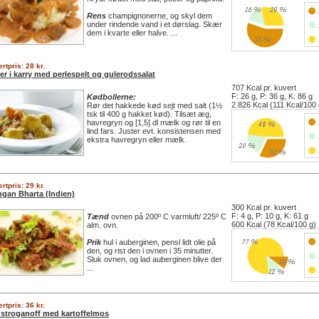
Rens
champignonerne, og skyl dem
under rindende vand i et dørslag. Skær
dem i kvarte eller halve. ...
rtpris: 28 kr.
er i karry med perlespelt og gulerodssalat
707 Kcal pr. kuvert
F: 26 g, P: 36 g, K: 86 g
Kødbollerne:
2.826 Kcal (111 Kcal/100 
Rør det hakkede kød sejt med salt (1½
tsk til 400 g hakket kød). Tilsæt æg,
havregryn og [1,5] dl mælk og rør til en
lind fars. Juster evt. konsistensen med
ekstra havregryn eller mælk.
rtpris: 29 kr.
ngan Bharta (Indien)
300 Kcal pr. kuvert
F: 4 g, P: 10 g, K: 61 g
Tænd
ovnen på 200º C varmluft/ 225º C
600 Kcal (78 Kcal/100 g)
alm. ovn.
Prik
hul i auberginen, pensl lidt olie på
den, og rist den i ovnen i 35 minutter.
Sluk ovnen, og lad auberginen blive der
...
rtpris: 36 kr.
 stroganoff med kartoffelmos