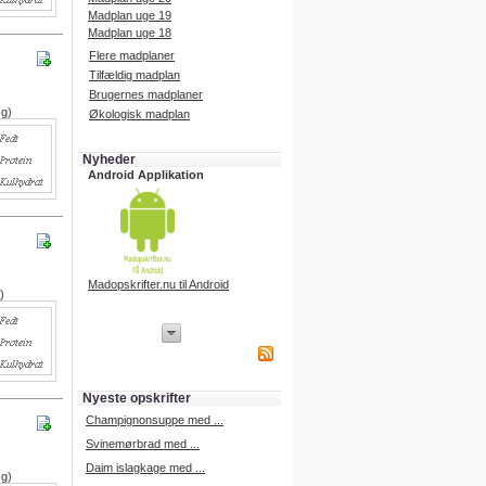
Madplan uge 19
Madplan uge 18
Flere madplaner
Tilfældig madplan
Brugernes madplaner
 g)
Økologisk madplan
Nyheder
Android Applikation
Madopskrifter.nu til Android
)
iPhone Applikation
iPhone applikation.
Hent vores iPhone applikation på
APP Store i dag.
Nyeste opskrifter
iPhone udvikling
Champignonsuppe med ...
Svinemørbrad med ...
Daim islagkage med ...
 g)