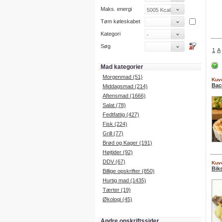
Maks. energi
Tøm køleskabet
Kategori
Søg
1
A
Mad kategorier
Morgenmad (51)
Kuve
Bac
Middagsmad (214)
Aftensmad (1666)
Salat (78)
Fedtfattig (427)
Fisk (224)
Grill (77)
Brød og Kager (191)
Højtider (92)
DDV (67)
Kuve
Bik
Billige opskrifter (850)
Hurtig mad (1435)
Tærter (19)
Økologi (45)
Andre opskriftssider