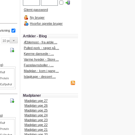
Glemt password
Ny bruger
Hvorfor oprette bruger
 visning
Artikler - Blog
Æblemost - fra æble ...
Pulled pork - røget på ...
Køerne dansede - ...
Varme hveder - Store ...
 g)
Fastelavnsboller - ...
Madplan - kom i gang ...
Islagkage - dessert ...
Madplaner
Madplan uge 27
Madplan uge 26
Madplan uge 25
Madplan uge 24
 g)
Madplan uge 23
Madplan uge 22
Madplan uge 21
Madplan uge 20