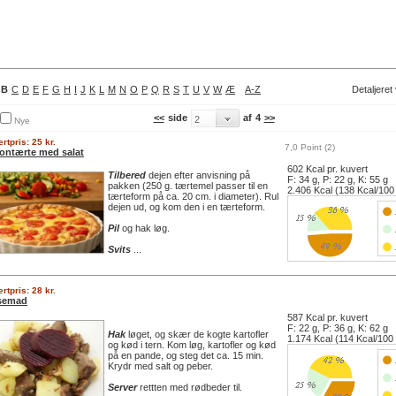
B
C
D
E
F
G
H
I
J
K
L
M
N
O
P
Q
R
S
T
U
V
W
Æ
A-Z
Detaljeret
<<
side
af
4
>>
Nye
rtpris: 25 kr.
7,0 Point (2)
ontærte med salat
602 Kcal pr. kuvert
Tilbered
dejen efter anvisning på
F: 34 g, P: 22 g, K: 55 g
pakken (250 g. tærtemel passer til en
2.406 Kcal (138 Kcal/100
tærteform på ca. 20 cm. i diameter). Rul
dejen ud, og kom den i en tærteform.
Pil
og hak løg.
Svits
...
rtpris: 28 kr.
semad
587 Kcal pr. kuvert
F: 22 g, P: 36 g, K: 62 g
Hak
løget, og skær de kogte kartofler
1.174 Kcal (114 Kcal/100
og kød i tern. Kom løg, kartofler og kød
på en pande, og steg det ca. 15 min.
Krydr med salt og peber.
Server
rettten med rødbeder til.