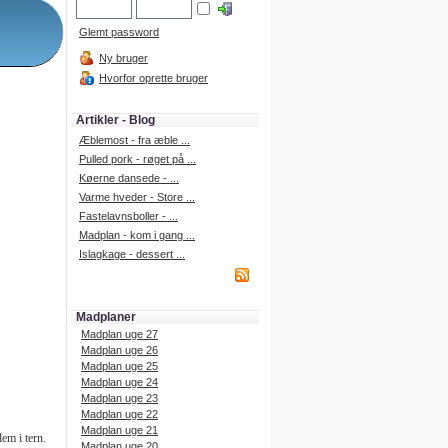
Glemt password
Ny bruger
Hvorfor oprette bruger
Artikler - Blog
Æblemost - fra æble ...
Pulled pork - røget på ...
Køerne dansede - ...
Varme hveder - Store ...
Fastelavnsboller - ...
Madplan - kom i gang ...
Islagkage - dessert ...
Madplaner
Madplan uge 27
Madplan uge 26
Madplan uge 25
Madplan uge 24
Madplan uge 23
Madplan uge 22
Madplan uge 21
em i tern.
Madplan uge 20