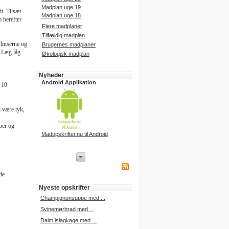
Madplan uge 19
t. Tilsæt
Madplan uge 18
 herefter
Flere madplaner
Tilfældig madplan
 linserne og
Brugernes madplaner
 Læg låg
Økologisk madplan
Nyheder
Android Applikation
 10
 være tyk,
ber og
Madopskrifter.nu til Android
iPhone Applikation
iPhone applikation.
de
Hent vores iPhone applikation på
APP Store i dag.
Nyeste opskrifter
iPhone udvikling
Champignonsuppe med ...
Svinemørbrad med ...
Daim islagkage med ...