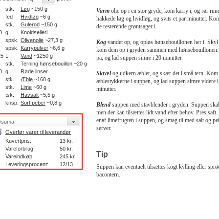
stk.
Løg
~150 g
Varm
olie op i en stor gryde, kom karry i, og rør rund
fed
Hvidløg
~6 g
hakkede løg og hvidløg, og svits et par minutter. Kom
stk.
Gulerod
~150 g
de resterende grøntsager i.
0
g
Knoldselleri
spsk.
Olivenolie
~27,3 g
Kog
vandet op, og opløs hønsebouillonen her i. Skyl
spsk.
Karrypulver
~6,6 g
kom dem op i gryden sammen med hønsebouillonen.
25
L.
Vand
~1250 g
på, og lad suppen simre i 20 minutter.
stk.
Terning hønsebouillon ~20 g
0
g
Røde linser
Skræl
og
udkern æblet, og skær det i små tern. Kom
stk.
Æble
~160 g
æblestykkerne i suppen, og lad suppen simre videre i
stk.
Lime
~60 g
minutter.
tsk.
Havsalt
~5,5 g
knsp.
Sort peber
~0,8 g
Blend
suppen med stavblender i gryden. Suppen skal
men der kan tilsættes lidt vand efter behov. Pres saft
enaf limefrugten i suppen, og smag til med salt og pe
server.
Overfør varer til leverandør
Kuvertpris:
13 kr.
Vareforbrug:
50 kr.
Tip
Vareindkøb:
245 kr.
Leveringsprocent:
12/13
Suppen kan eventuelt tilsættes kogt kylling eller sprø
bacontern.