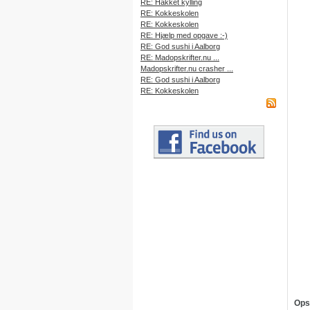
RE: Hakket kylling
RE: Kokkeskolen
RE: Kokkeskolen
RE: Hjælp med opgave :-)
RE: God sushi i Aalborg
RE: Madopskrifter.nu ...
Madopskrifter.nu crasher ...
RE: God sushi i Aalborg
RE: Kokkeskolen
Ops