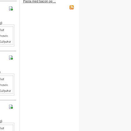
Pasta med bacon og ...
købt et abonnement.
g)
Indkøbsliste på WAP
Du kan få adgang til din
indkøbsliste fra din mobiltelefon
via WAP.
Adressen er:
http://wap.DitBrugernavn.
madopskrifter.nu
)
Indkøbsliste på mail
Du kan nu sende din indkøbsliste
til din egen mailboks.
Du finder denne funktion nederst
på indkøbslisten, når du er logget
på.
g)
Gratis adgang
Du kan få adgang til alle
funktioner ved at oprette dine