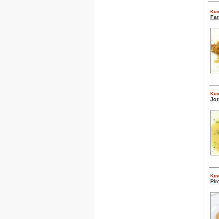
Kuv
Far
Kuv
Jo
Kuv
Pir