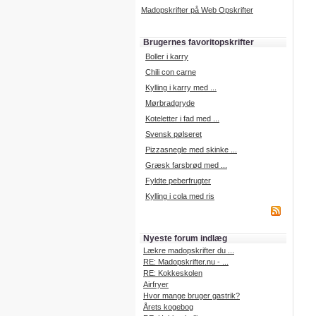
Madopskrifter på Web Opskrifter
Brugernes favoritopskrifter
Boller i karry
Chili con carne
Kylling i karry med ...
Mørbradgryde
Koteletter i fad med ...
Svensk pølseret
Pizzasnegle med skinke ...
Græsk farsbrød med ...
Fyldte peberfrugter
Kylling i cola med ris
Nyeste forum indlæg
Lækre madopskrifter du ...
RE: Madopskrifter.nu - ...
RE: Kokkeskolen
Airfryer
Hvor mange bruger gastrik?
Årets kogebog