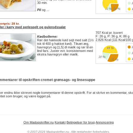
30 min.
Pil
og ...
ertpris: 28 kr.
ler i karry med perlespelt og gulerodssalat
707 Kcal pr. kuvert
F: 26 g, P: 36 g, K: 86 g
Kødbollerne:
2.826 Kcal (111 Kcal/100 
Rør det hakkede kød sejt med salt (1½
tsk til 400 g hakket kød). Tilsæt æg,
havregryn og [1,5] dl mælk og rør til en
lind fars. Juster evt. konsistensen med
ekstra havregryn eller mælk.
mentarer til opskriften
cremet grønsags- og linsesuppe
er endnu ikke skrevet nogle kommentarer til denne opskrift. For at skrive en kommentar, sk
ttet som bruger, og være logget på.
Om Madopskrifter.nu
Kontakt
Betingelser for brug
Annoncering
© 2007-2026 Madopskrifter.nu. Alle rettigheder forbeholdes.