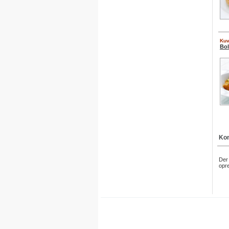
Kuv
Bol
Kom
Der 
opre