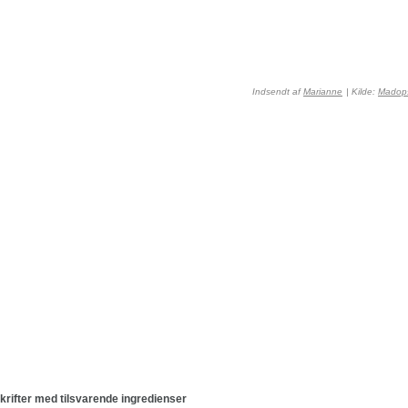
Indsendt af
Marianne
| Kilde:
Madops
krifter med tilsvarende ingredienser