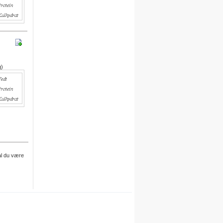
egne opskrifter i systemet.
For hver opskrift du opretter,
kvitterer vi med 30 dages gratis
adgang.
Engelsk version
g)
Vi er i gang med at oversætte alle
opskrifter til engelsk.
Besøg det engelske site her
Meal plan
Ny funktion
Skriv en privat note til en opskrift
al du være
.
Denne funktion finder du under
billedet på siden for hver opskrift.
Du skal være logget på for at
anvende denne funktion.