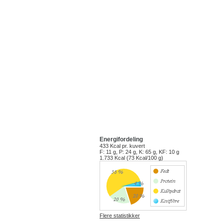
Energifordeling
433 Kcal
pr. kuvert
F: 11 g, P: 24 g, K: 65 g, KF: 10 g
1.733 Kcal (73 Kcal/100 g)
Flere statistikker