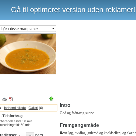
Gå til optimeret version uden reklamer!
Intro
Indsend billede
|
Galleri
(6)
God og fedtfattig suppe.
. Tidsforbrug
rberedelsestid:
30
min.
Fremgangsmåde
beredningstid:
30
min.
Rens
løg, hvidløg, gulerod og knoldselleri, og skær d
gredienser
pers.