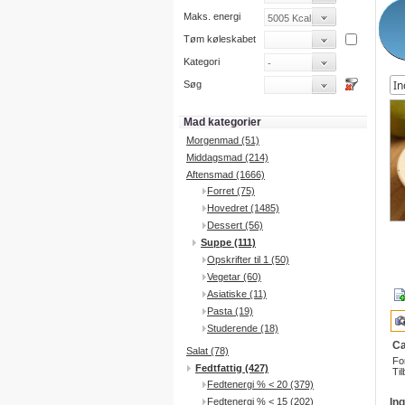
Maks. energi
Tøm køleskabet
Kategori
Søg
Mad kategorier
Morgenmad (51)
Middagsmad (214)
Aftensmad (1666)
Forret (75)
Hovedret (1485)
Dessert (56)
Suppe (111)
Opskrifter til 1 (50)
Vegetar (60)
Asiatiske (11)
Pasta (19)
Studerende (18)
Ca
Salat (78)
Fo
Fedtfattig (427)
Til
Fedtenergi % < 20 (379)
Fedtenergi % < 15 (202)
In