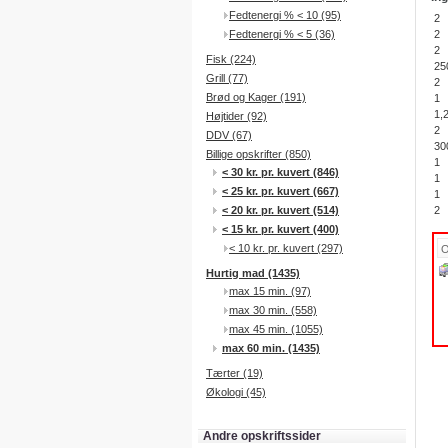
Fedtenergi % < 10 (95)
2
Fedtenergi % < 5 (36)
2
2
Fisk (224)
25
Grill (77)
2
Brød og Kager (191)
1
1,
Højtider (92)
2
DDV (67)
30
Billige opskrifter (850)
1
< 30 kr. pr. kuvert (846)
1
< 25 kr. pr. kuvert (667)
1
< 20 kr. pr. kuvert (514)
2
< 15 kr. pr. kuvert (400)
< 10 kr. pr. kuvert (297)
Hurtig mad (1435)
max 15 min. (97)
max 30 min. (558)
max 45 min. (1055)
max 60 min. (1435)
Tærter (19)
Økologi (45)
Andre opskriftssider