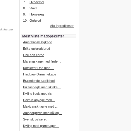
7.
Hvedemel
8.
Vand
9.
Hønseæg
Intelligent søgning
10.
Gulerod
Få foreslået opskrifter.
Alle Ingredienser
krifter.nu
Madopskrifter.nu sætter igen
standarden for opskriftssøgning.
Mest viste madopskrifter
Prøv vores nye "Foreslå
opskrifter" funktion.
Amerikansk lagkage
Læs mere her.
Eriks gulerodsbrud
Chili con carne
Marengskage med fløde ...
Mad Forum
Koteletter i fad med ...
Vi har nu oprettet et mad forum,
hvor i kan dele jeres erfaringer.
Hindbær-Drømmekage
Log på med dine oplysninger fra
Brændende kærlighed
Madopskrifter.nu.
Gå til forum
Pizzasnegle med skinke ...
Kylling i cola med ris
Daim islagkage med ...
Mexicansk tærte med ...
Indkøbsliste på SMS
Amagergryde med kål og ...
Du kan få tilsendt din indkøbsliste
Svensk pølseret
på SMS.
Kylling med grøntsager ...
For at benytte SMS funktionen,
skal du være logget på, og have