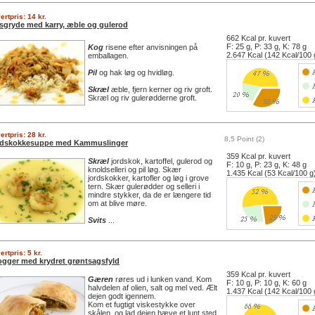
ertpris: 14 kr.
sgryde med karry, æble og gulerod
662 Kcal pr. kuvert
F: 25 g, P: 33 g, K: 78 g
Kog
risene efter anvisningen på
2.647 Kcal (142 Kcal/100 
emballagen.
Pil
og hak løg og hvidløg.
Skræl
æble, fjern kerner og riv groft.
Skræl og riv gulerødderne groft.
ertpris: 28 kr.
8,5 Point (2)
rdskokkesuppe med Kammuslinger
359 Kcal pr. kuvert
Skræl
jordskok, kartoffel, gulerod og
F: 10 g, P: 23 g, K: 48 g
knoldselleri og pil løg. Skær
1.435 Kcal (53 Kcal/100 g
jordskokker, kartofler og løg i grove
tern. Skær gulerødder og selleri i
mindre stykker, da de er længere tid
om at blive møre.
Svits
...
ertpris: 5 kr.
ogger med krydret grøntsagsfyld
359 Kcal pr. kuvert
Gæren
røres ud i lunken vand. Kom
F: 10 g, P: 10 g, K: 60 g
halvdelen af olien, salt og mel ved. Ælt
1.437 Kcal (142 Kcal/100 
dejen godt igennem.
Kom et fugtigt viskestykke over
skålen, og lad dejen hæve et lunt sted